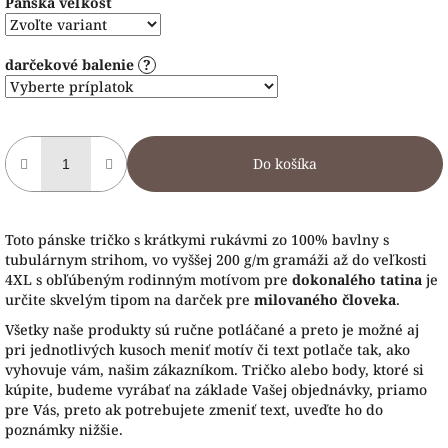
Pánska veľkosť
darčekové balenie
?
Do košíka
Toto pánske tričko s krátkymi rukávmi zo 100% bavlny s
tubulárnym strihom, vo vyššej 200 g/m gramáži až do veľkosti
4XL s obľúbeným rodinným motívom pre
dokonalého tatina
je
určite skvelým tipom na darček pre
milovaného človeka
.
Všetky naše produkty sú ručne potláčané a preto je možné aj
pri jednotlivých kusoch meniť motív či text potlače tak, ako
vyhovuje vám, našim zákazníkom. Tričko alebo body, ktoré si
kúpite, budeme vyrábať na základe Vašej objednávky, priamo
pre Vás, preto ak potrebujete zmeniť text, uveďte ho do
poznámky nižšie.