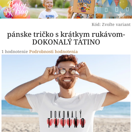
Prejsť
Nák
Hľadať
na
Prihlásen
obsah
koší
Kód:
Zvoľte variant
pánske tričko s krátkym rukávom-
DOKONALÝ TATINO
Priemerné
1 hodnotenie
Podrobnosti hodnotenia
hodnotenie
produktu
je
5,0
z
5
hviezdičiek.