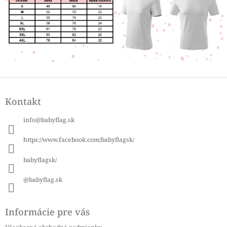
Z
á
Kontakt
p
ä
info
@
babyflag.sk
t
i
https://www.facebook.com/babyflagsk/
e
babyflagsk/
@babyflag.sk
Informácie pre vás