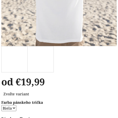
od
€19,99
Jednotková
Zvoľte variant
cena:
Farba pánskeho trička