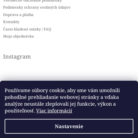
Všeobecné obchodné podmienky
Podmienky ochrany osobných údajov
Doprava a platba
Kontakty
Často kladené otázky / FAQ
Moja objednávka
Instagram
Používame súbory cookie, aby sme vám umožnili
pohodlné prehliadanie webovej stránky a vďaka
Sledovať na Instagrame
analýze neustále zlepšovali jej funkcie, výkon a
použiteľnosť.
Viac informácií
Facebook
Nastavenie