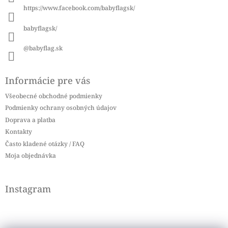
i
https://www.facebook.com/babyflagsk/
e
babyflagsk/
@babyflag.sk
Informácie pre vás
Všeobecné obchodné podmienky
Podmienky ochrany osobných údajov
Doprava a platba
Kontakty
Často kladené otázky / FAQ
Moja objednávka
Instagram