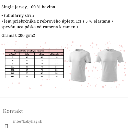
Single Jersey, 100 % bavlna
• tubulárny strih
• lem priekrčníka z rebrového úpletu 1:1 s 5 % elastanu •
spevňujúca páska od ramena k ramenu
Gramáž 200 g/m2
Z
á
Kontakt
p
ä
info
@
babyflag.sk
t