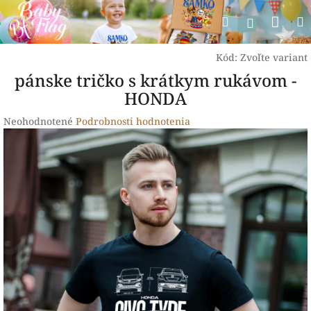
Prejsť
Nák
Hľadať
na
Prihlásen
obsah
koší
Kód:
Zvoľte variant
pánske tričko s krátkym rukávom -
HONDA
Priemerné
Neohodnotené
Podrobnosti hodnotenia
hodnotenie
produktu
je
0,0
z
5
hviezdičiek.