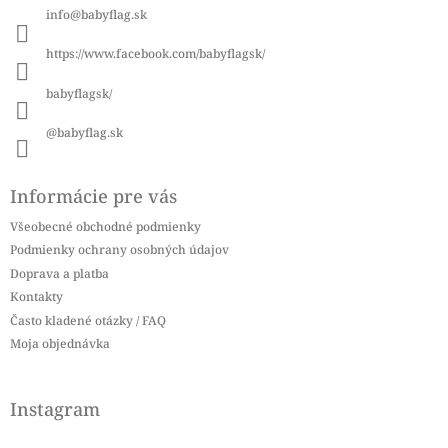
ä
info
@
babyflag.sk
t
i
https://www.facebook.com/babyflagsk/
e
babyflagsk/
@babyflag.sk
Informácie pre vás
Všeobecné obchodné podmienky
Podmienky ochrany osobných údajov
Doprava a platba
Kontakty
Často kladené otázky / FAQ
Moja objednávka
Instagram