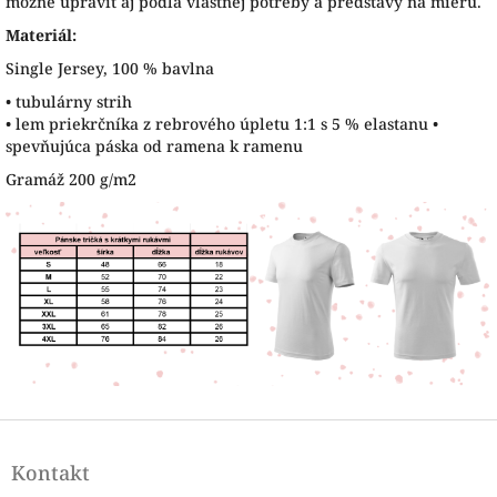
možné upraviť aj podľa vlastnej potreby a predstavy na mieru.
Materiál:
Single Jersey, 100 % bavlna
• tubulárny strih
• lem priekrčníka z rebrového úpletu 1:1 s 5 % elastanu •
spevňujúca páska od ramena k ramenu
Gramáž 200 g/m2
Z
á
Kontakt
p