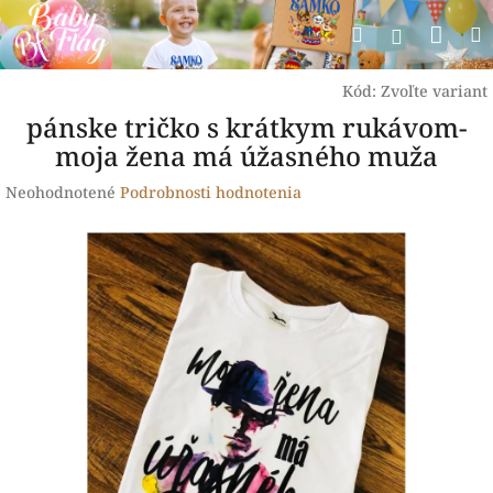
Prejsť
Nák
Hľadať
na
Prihlásen
obsah
koší
Kód:
Zvoľte variant
pánske tričko s krátkym rukávom-
moja žena má úžasného muža
Priemerné
Neohodnotené
Podrobnosti hodnotenia
hodnotenie
produktu
je
0,0
z
5
hviezdičiek.