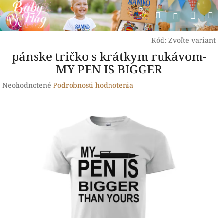
Prejsť
Nák
Hľadať
na
Prihlásen
obsah
koší
Kód:
Zvoľte variant
pánske tričko s krátkym rukávom-
MY PEN IS BIGGER
Priemerné
Neohodnotené
Podrobnosti hodnotenia
hodnotenie
produktu
je
0,0
z
5
hviezdičiek.