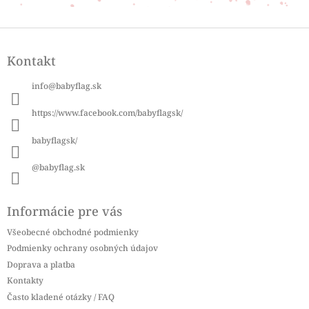
Z
á
Kontakt
p
ä
info
@
babyflag.sk
t
i
https://www.facebook.com/babyflagsk/
e
babyflagsk/
@babyflag.sk
Informácie pre vás
Všeobecné obchodné podmienky
Podmienky ochrany osobných údajov
Doprava a platba
Kontakty
Často kladené otázky / FAQ