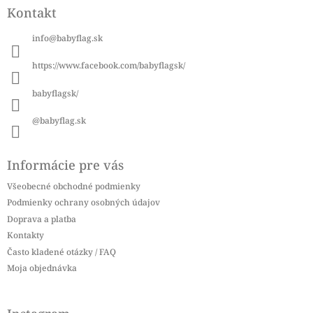
á
Kontakt
p
ä
info
@
babyflag.sk
t
i
https://www.facebook.com/babyflagsk/
e
babyflagsk/
@babyflag.sk
Informácie pre vás
Všeobecné obchodné podmienky
Podmienky ochrany osobných údajov
Doprava a platba
Kontakty
Často kladené otázky / FAQ
Moja objednávka