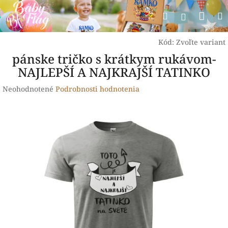
Prejsť
Nák
Hľadať
na
Prihlásen
obsah
koší
Kód:
Zvoľte variant
pánske tričko s krátkym rukávom-
NAJLEPŠÍ A NAJKRAJŠÍ TATINKO
Priemerné
Neohodnotené
Podrobnosti hodnotenia
hodnotenie
produktu
je
0,0
z
5
hviezdičiek.