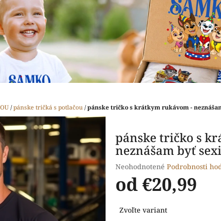
ČOU
/
pánske tričká s potlačou
/
pánske tričko s krátkym rukávom - neznáša
pánske tričko s k
neznášam byť sexi
Priemerné
Neohodnotené
Podrobnosti ho
hodnotenie
od
€20,99
produktu
je
Jednotková
0,0
Zvoľte variant
cena:
z