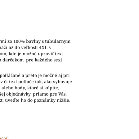
vmi zo 100% bavlny s tubulárnym
áži až do veľkosti 4XL s
m, kde je možné upraviť text
ým darčekom pre každého sexi
potláčané a preto je možné aj pri
 či text potlače tak, ako vyhovuje
alebo body, ktoré si kúpite,
ej objednávky, priamo pre Vás,
xt, uveďte ho do poznámky nižšie.
lačou