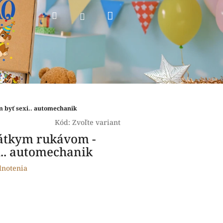
Nákupný
Hľadať
Prihlásenie
košík
m byť sexi.. automechanik
Kód:
Zvoľte variant
rátkym rukávom -
.. automechanik
dnotenia