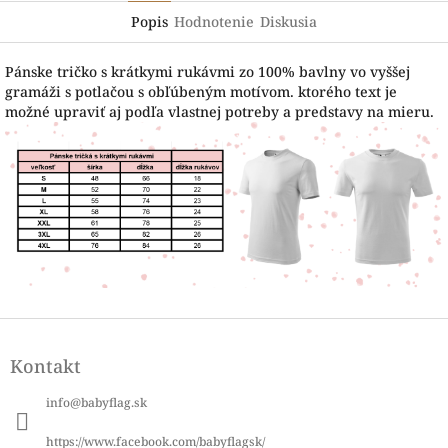
Popis
Hodnotenie
Diskusia
Pánske tričko s krátkymi rukávmi zo 100% bavlny vo vyššej
gramáži s potlačou s obľúbeným motívom. ktorého text je
možné upraviť aj podľa vlastnej potreby a predstavy na mieru.
Z
á
Kontakt
p
ä
info
@
babyflag.sk
t
i
https://www.facebook.com/babyflagsk/