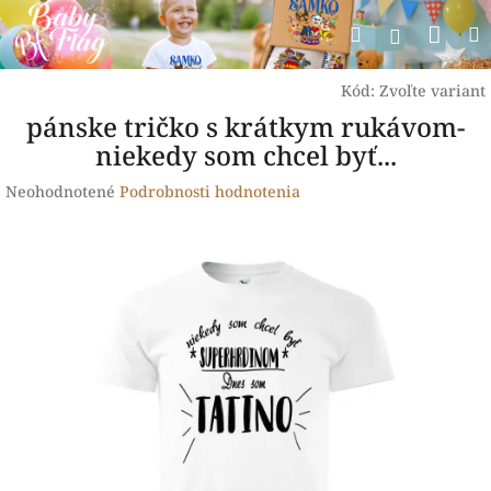
Prejsť
Nák
Hľadať
na
Prihlásen
obsah
koší
Kód:
Zvoľte variant
pánske tričko s krátkym rukávom-
niekedy som chcel byť...
Priemerné
Neohodnotené
Podrobnosti hodnotenia
hodnotenie
produktu
je
0,0
z
5
hviezdičiek.