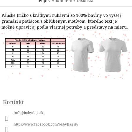
Popis
Hodnotenie
Diskusia
Pánske tričko s krátkymi rukávmi zo 100% bavlny vo vyššej
gramáži s potlačou s obľúbeným motívom. ktorého text je
možné upraviť aj podľa vlastnej potreby a predstavy na mieru.
Z
á
Kontakt
p
ä
info
@
babyflag.sk
t
i
https://www.facebook.com/babyflagsk/
e