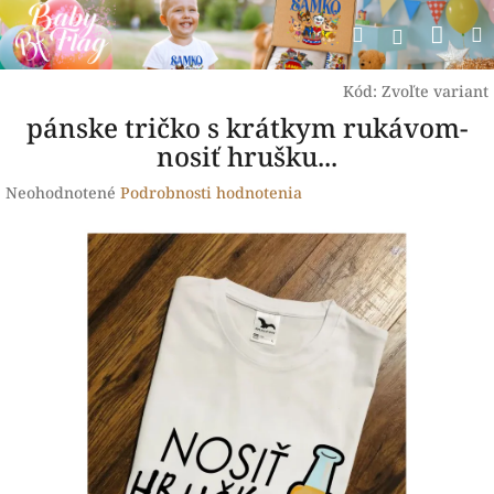
Prejsť
Nák
Hľadať
na
Prihlásen
obsah
koší
Kód:
Zvoľte variant
pánske tričko s krátkym rukávom-
nosiť hrušku...
Priemerné
Neohodnotené
Podrobnosti hodnotenia
hodnotenie
produktu
je
0,0
z
5
hviezdičiek.