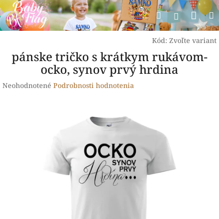
Prejsť
Nák
Hľadať
na
Prihlásen
obsah
koší
Kód:
Zvoľte variant
pánske tričko s krátkym rukávom-
ocko, synov prvý hrdina
Priemerné
Neohodnotené
Podrobnosti hodnotenia
hodnotenie
produktu
je
0,0
z
5
hviezdičiek.