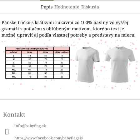
Popis
Hodnotenie
Diskusia
Pánske tričko s krátkymi rukávmi zo 100% bavlny vo vyššej
gramáži s potlačou s obľúbeným motívom. ktorého text je
možné upraviť aj podľa vlastnej potreby a predstavy na mieru.
Z
á
Kontakt
p
ä
info
@
babyflag.sk
t
i
https://www.facebook.com/babyflagsk/