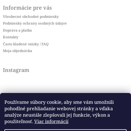
Informácie pre vás
Všeobecné obchodné podmienky
Podmienky ochrany osobných údajov
Doprava a platba
Kontakty
Často kladené otázky / FAQ
Moja objednávka
Instagram
Používame súbory cookie, aby sme vám umožnili
pohodlné prehliadanie webovej stránky a vďaka
Sledovať na Instagrame
analýze neustále zlepšovali jej funkcie, výkon a
použiteľnosť.
Viac informácií
Facebook