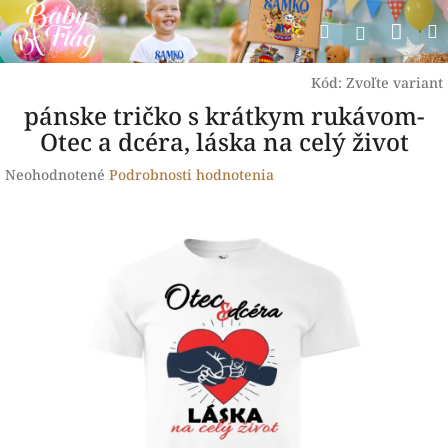
Prejsť
Nák
Hľadať
na
Prihlásen
obsah
koší
Kód:
Zvoľte variant
pánske tričko s krátkym rukávom-
Otec a dcéra, láska na celý život
Priemerné
Neohodnotené
Podrobnosti hodnotenia
hodnotenie
produktu
je
0,0
z
5
hviezdičiek.