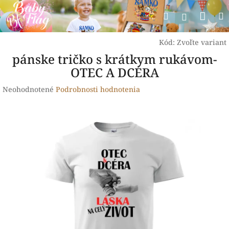
Prejsť
Nák
Hľadať
na
Prihlásen
obsah
koší
Kód:
Zvoľte variant
pánske tričko s krátkym rukávom-
OTEC A DCÉRA
Priemerné
Neohodnotené
Podrobnosti hodnotenia
hodnotenie
produktu
je
0,0
z
5
hviezdičiek.