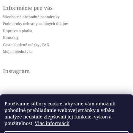
Informácie pre vás
Všeobecné obchodné podmienky
Podmienky ochrany osobných údajov
Doprava a platba
Kontakty
Často kladené otázky / FAQ
Moja objednávka
Instagram
Používame súbory cookie, aby sme vám umožnili
pohodlné prehliadanie webovej stránky a vďaka
Sledovať na Instagrame
analýze neustále zlepšovali jej funkcie, výkon a
použiteľnosť.
Viac informácií
Facebook