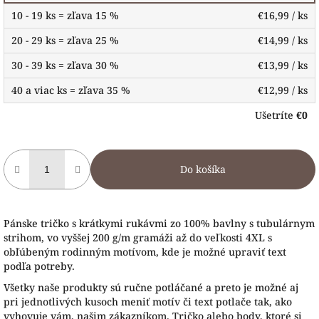
10 - 19 ks = zľava 15 %
€16,99
/ ks
20 - 29 ks = zľava 25 %
€14,99
/ ks
30 - 39 ks = zľava 30 %
€13,99
/ ks
40 a viac ks = zľava 35 %
€12,99
/ ks
Ušetríte
€0
Do košíka
Pánske tričko s krátkymi rukávmi zo 100% bavlny s tubulárnym
strihom, vo vyššej 200 g/m gramáži až do veľkosti 4XL s
obľúbeným rodinným motívom, kde je možné upraviť text
podľa potreby.
Všetky naše produkty sú ručne potláčané a preto je možné aj
pri jednotlivých kusoch meniť motív či text potlače tak, ako
vyhovuje vám, našim zákazníkom. Tričko alebo body, ktoré si