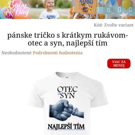
Prejsť
Nák
Hľadať
na
Prihlásen
obsah
koší
Kód:
Zvoľte variant
pánske tričko s krátkym rukávom-
otec a syn, najlepší tím
Priemerné
Neohodnotené
Podrobnosti hodnotenia
hodnotenie
VIAC ZA
produktu
MENEJ
je
0,0
z
5
hviezdičiek.