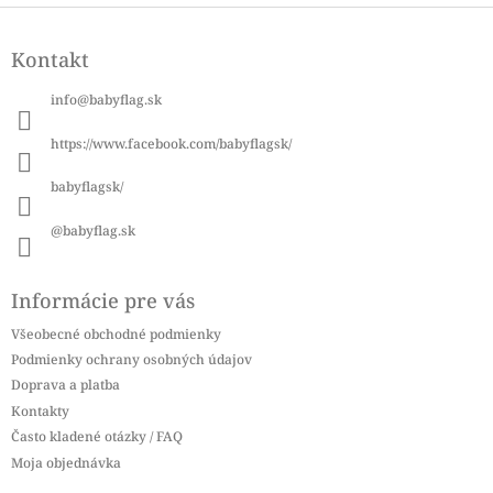
Z
á
Kontakt
p
ä
info
@
babyflag.sk
t
i
https://www.facebook.com/babyflagsk/
e
babyflagsk/
@babyflag.sk
Informácie pre vás
Všeobecné obchodné podmienky
Podmienky ochrany osobných údajov
Doprava a platba
Kontakty
Často kladené otázky / FAQ
Moja objednávka