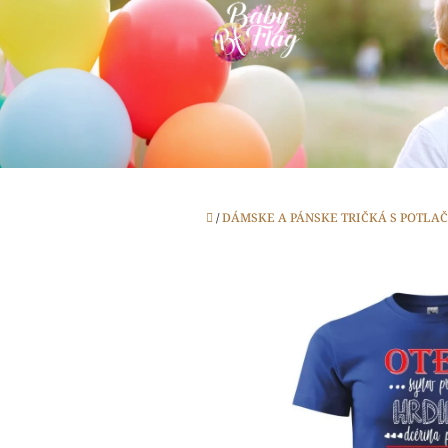
Prejsť
na
obsah
Domov
/
DÁMSKE A PÁNSKE TRIČKÁ S POTLA