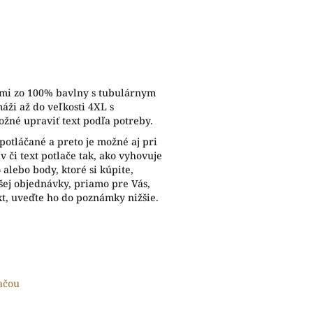
vmi zo 100% bavlny s tubulárnym
áži až do veľkosti 4XL s
žné upraviť text podľa potreby.
potláčané a preto je možné aj pri
 či text potlače tak, ako vyhovuje
alebo body, ktoré si kúpite,
ej objednávky, priamo pre Vás,
xt, uveďte ho do poznámky nižšie.
lačou