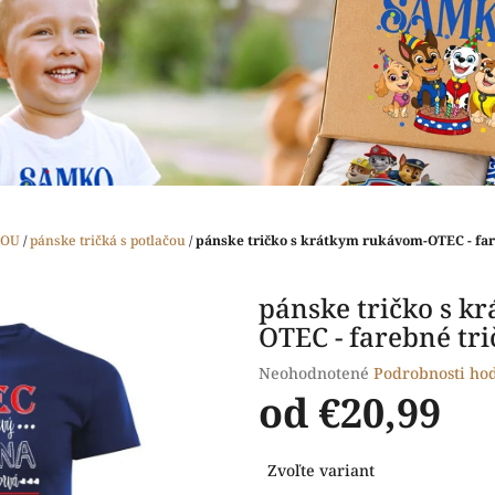
ČOU
/
pánske tričká s potlačou
/
pánske tričko s krátkym rukávom-OTEC - far
pánske tričko s k
OTEC - farebné tri
Priemerné
Neohodnotené
Podrobnosti ho
hodnotenie
od
€20,99
produktu
je
Jednotková
0,0
Zvoľte variant
cena:
z