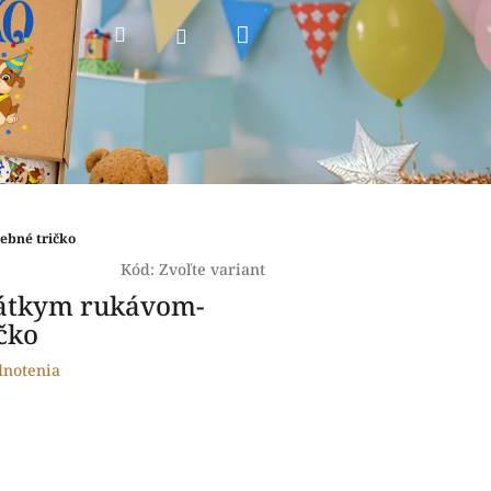
Nákupný
Hľadať
Prihlásenie
košík
ebné tričko
Kód:
Zvoľte variant
rátkym rukávom-
čko
dnotenia