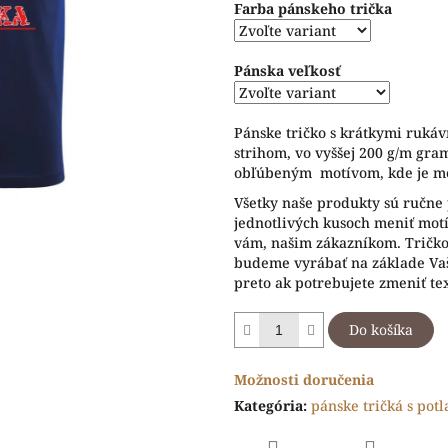
Farba pánskeho trička
5
hviezdičiek.
Pánska veľkosť
Pánske tričko s krátkymi ruká
strihom, vo vyššej 200 g/m gram
obľúbeným motívom, kde je mo
Všetky naše produkty sú ručne 
jednotlivých kusoch meniť motív
vám, našim zákazníkom. Tričko 
budeme vyrábať na základe Vaš
preto ak potrebujete zmeniť te
Do košíka
Možnosti doručenia
Kategória
:
pánske tričká s pot