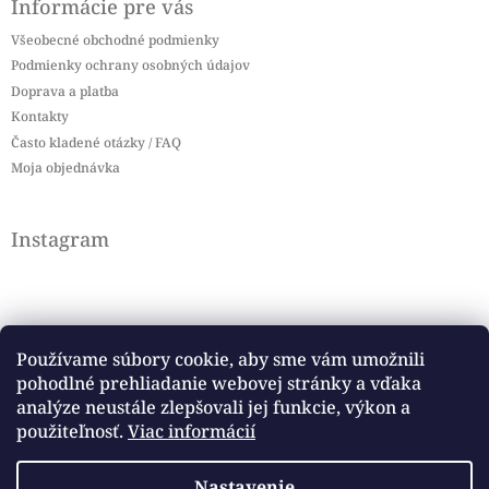
Informácie pre vás
Všeobecné obchodné podmienky
Podmienky ochrany osobných údajov
Doprava a platba
Kontakty
Často kladené otázky / FAQ
Moja objednávka
Instagram
Používame súbory cookie, aby sme vám umožnili
pohodlné prehliadanie webovej stránky a vďaka
Sledovať na Instagrame
analýze neustále zlepšovali jej funkcie, výkon a
použiteľnosť.
Viac informácií
Facebook
Nastavenie