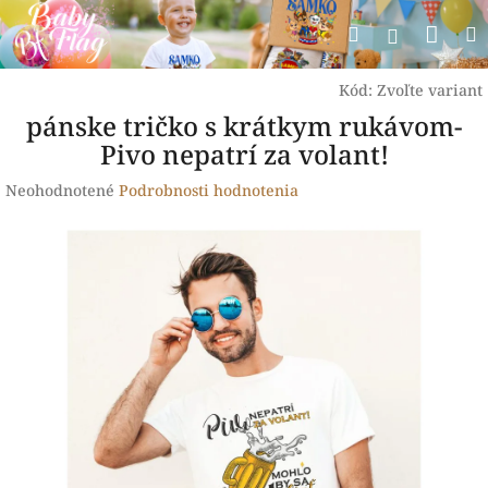
Prejsť
Nák
Hľadať
na
Prihlásen
obsah
koší
Kód:
Zvoľte variant
pánske tričko s krátkym rukávom-
Pivo nepatrí za volant!
Priemerné
Neohodnotené
Podrobnosti hodnotenia
hodnotenie
produktu
je
0,0
z
5
hviezdičiek.