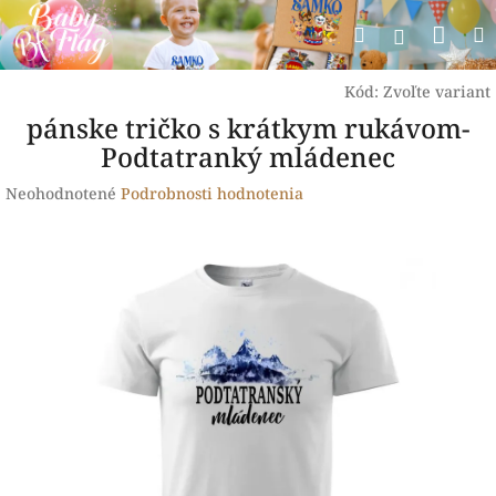
Prejsť
Nák
Hľadať
na
Prihlásen
obsah
koší
Kód:
Zvoľte variant
pánske tričko s krátkym rukávom-
Podtatranký mládenec
Priemerné
Neohodnotené
Podrobnosti hodnotenia
hodnotenie
produktu
je
0,0
z
5
hviezdičiek.