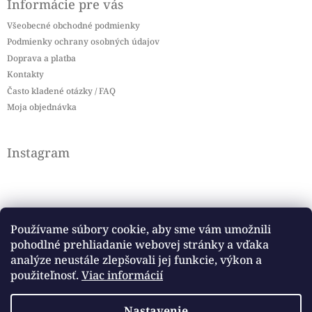
Informácie pre vás
Všeobecné obchodné podmienky
Podmienky ochrany osobných údajov
Doprava a platba
Kontakty
Často kladené otázky / FAQ
Moja objednávka
Instagram
Používame súbory cookie, aby sme vám umožnili
pohodlné prehliadanie webovej stránky a vďaka
Sledovať na Instagrame
analýze neustále zlepšovali jej funkcie, výkon a
použiteľnosť.
Viac informácií
Facebook
Nastavenie