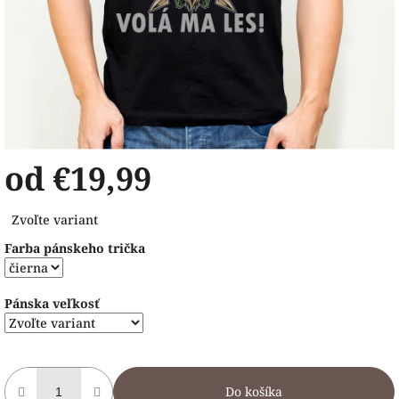
od
€19,99
Jednotková
Zvoľte variant
cena:
Farba pánskeho trička
Pánska veľkosť
Do košíka