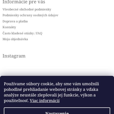
Informácie pre vás
Všeobecné obchodné podmienky
Podmienky ochrany osobných údajov
Doprava a platba
Kontakty
Často kladené otázky / FAQ
Moja objednávka
Instagram
Používame súbory cookie, aby sme vám umožnili
pohodlné prehliadanie webovej stránky a vďaka
Sledovať na Instagrame
analýze neustále zlepšovali jej funkcie, výkon a
použiteľnosť.
Viac informácií
Facebook
Nastavenie