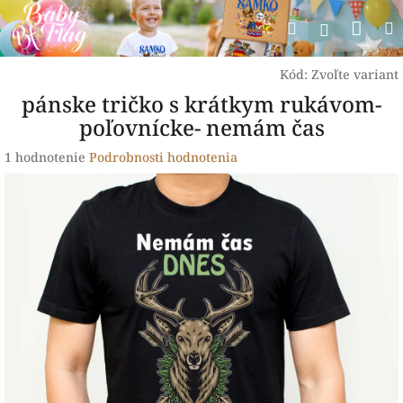
Prejsť
Nák
Hľadať
na
Prihlásen
obsah
koší
Kód:
Zvoľte variant
pánske tričko s krátkym rukávom-
poľovnícke- nemám čas
Priemerné
1 hodnotenie
Podrobnosti hodnotenia
hodnotenie
produktu
je
5,0
z
5
hviezdičiek.