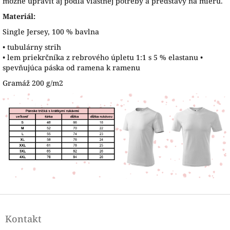
možné upraviť aj podľa vlastnej potreby a predstavy na mieru.
Materiál:
Single Jersey, 100 % bavlna
• tubulárny strih
• lem priekrčníka z rebrového úpletu 1:1 s 5 % elastanu •
spevňujúca páska od ramena k ramenu
Gramáž 200 g/m2
Z
á
Kontakt
p