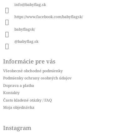
ä
info
@
babyflag.sk
t
i
https://www.facebook.com/babyflagsk/
e
babyflagsk/
@babyflag.sk
Informácie pre vás
Všeobecné obchodné podmienky
Podmienky ochrany osobných údajov
Doprava a platba
Kontakty
Často kladené otázky / FAQ
Moja objednávka
Instagram