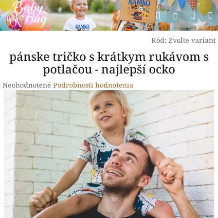
Prejsť
Nák
Hľadať
na
Prihlásen
obsah
koší
Kód:
Zvoľte variant
pánske tričko s krátkym rukávom s
potlačou - najlepší ocko
Priemerné
Neohodnotené
Podrobnosti hodnotenia
hodnotenie
produktu
je
0,0
z
5
hviezdičiek.