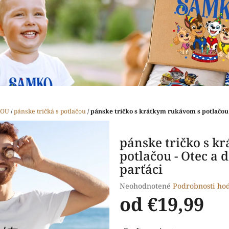
ČOU
/
pánske tričká s potlačou
/
pánske tričko s krátkym rukávom s potlačou -
pánske tričko s k
potlačou - Otec a d
parťáci
Priemerné
Neohodnotené
Podrobnosti ho
hodnotenie
od
€19,99
produktu
je
Jednotková
0,0