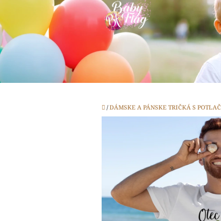
Prejsť
na
obsah
Domov
/
DÁMSKE A PÁNSKE TRIČKÁ S POTLA