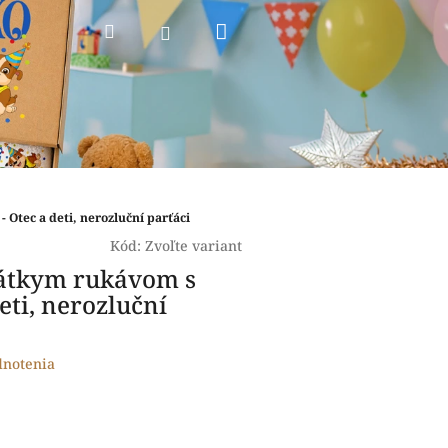
Nákupný
Hľadať
Prihlásenie
košík
 Otec a deti, nerozluční parťáci
Kód:
Zvoľte variant
rátkym rukávom s
eti, nerozluční
dnotenia