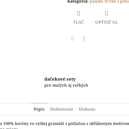
Kategória
:
pánske tričká s pot
TLAČ
OPÝTAŤ SA
Facebook
Twitter
dačekové sety
pre malých aj veľkých
Popis
Hodnotenie
Diskusia
o 100% bavlny vo vyššej gramáži s potlačou s obľúbeným motívom.