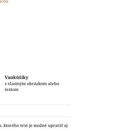
lačou
Vankúšiky
s vlastným obrázkom alebo
textom
 ktorého text je možné upraviť aj