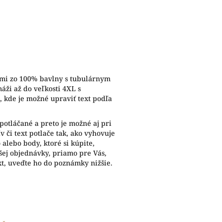
vmi zo 100% bavlny s tubulárnym
áži až do veľkosti 4XL s
kde je možné upraviť text podľa
potláčané a preto je možné aj pri
 či text potlače tak, ako vyhovuje
alebo body, ktoré si kúpite,
ej objednávky, priamo pre Vás,
xt, uveďte ho do poznámky nižšie.