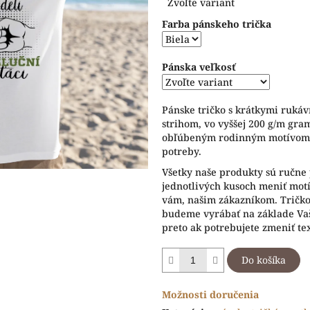
Zvoľte variant
cena:
z
Farba pánskeho trička
5
hviezdičiek.
Pánska veľkosť
Pánske tričko s krátkymi ruká
strihom, vo vyššej 200 g/m gram
obľúbeným rodinným motívom, 
potreby.
Všetky naše produkty sú ručne 
jednotlivých kusoch meniť motív
vám, našim zákazníkom. Tričko 
budeme vyrábať na základe Vaš
preto ak potrebujete zmeniť te
Do košíka
Možnosti doručenia