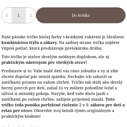
Do košíka
Naše pánske tričko bielej farby s krátkymi rukávmi je ideálnou
kombináciou štýlu a zábavy.
Na zadnej strane trička nájdete
vtipnú potlač, ktorá predstavuje pretekársku dráhu.
Toto tričko je nielen skvelým módnym doplnkom, ale aj
praktickým nástrojom pre všetkých otcov!
Predstavte si to: Vaše malé deti vás ráno zobudia a vy si ešte
chcete dopriať pár minút spánku. Nechajte ich zabaviť sa
autíčkami priamo na vašom chrbte. Tričko tak slúži ako skvelý
herný povrch pre deti, zatiaľ čo vy môžete pohodlne ležať a
užívať si minútky pokoja. Navyše, keď vaše dieťa jazdí s
autíčkami po vašom chrbte, zažijete príjemnú masáž.
Toto
tričko teda ponúka perfektné riešenie 2 v 1: zábavu pre deti a
relax pre otcov.
Okoreňte svoj šatník týmto originálnym a
praktickým kúskom!