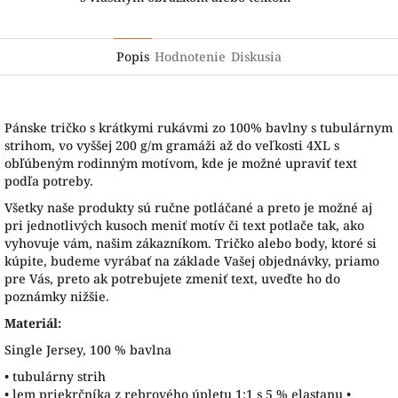
Popis
Hodnotenie
Diskusia
Pánske tričko s krátkymi rukávmi zo 100% bavlny s tubulárnym
strihom, vo vyššej 200 g/m gramáži až do veľkosti 4XL s
obľúbeným rodinným motívom, kde je možné upraviť text
podľa potreby.
Všetky naše produkty sú ručne potláčané a preto je možné aj
pri jednotlivých kusoch meniť motív či text potlače tak, ako
vyhovuje vám, našim zákazníkom. Tričko alebo body, ktoré si
kúpite, budeme vyrábať na základe Vašej objednávky, priamo
pre Vás, preto ak potrebujete zmeniť text, uveďte ho do
poznámky nižšie.
Materiál:
Single Jersey, 100 % bavlna
• tubulárny strih
• lem priekrčníka z rebrového úpletu 1:1 s 5 % elastanu •