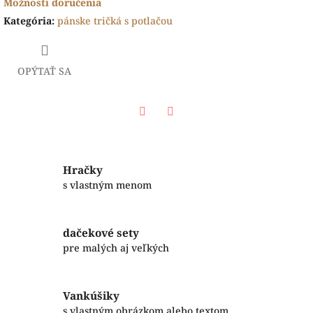
Možnosti doručenia
Kategória
:
pánske tričká s potlačou
OPÝTAŤ SA
Facebook
Twitter
Hračky
s vlastným menom
dačekové sety
pre malých aj veľkých
Vankúšiky
s vlastným obrázkom alebo textom