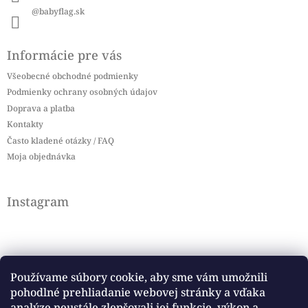
@babyflag.sk
Informácie pre vás
Všeobecné obchodné podmienky
Podmienky ochrany osobných údajov
Doprava a platba
Kontakty
Často kladené otázky / FAQ
Moja objednávka
Instagram
Používame súbory cookie, aby sme vám umožnili
pohodlné prehliadanie webovej stránky a vďaka
Sledovať na Instagrame
analýze neustále zlepšovali jej funkcie, výkon a