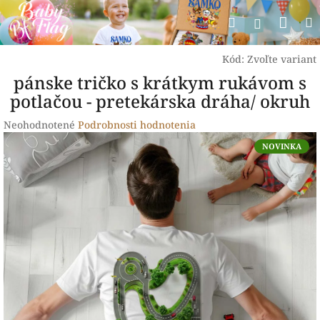
Prejsť
Nák
Hľadať
na
Prihlásen
obsah
koší
Kód:
Zvoľte variant
pánske tričko s krátkym rukávom s
potlačou - pretekárska dráha/ okruh
Priemerné
Neohodnotené
Podrobnosti hodnotenia
hodnotenie
NOVINKA
produktu
je
0,0
z
5
hviezdičiek.