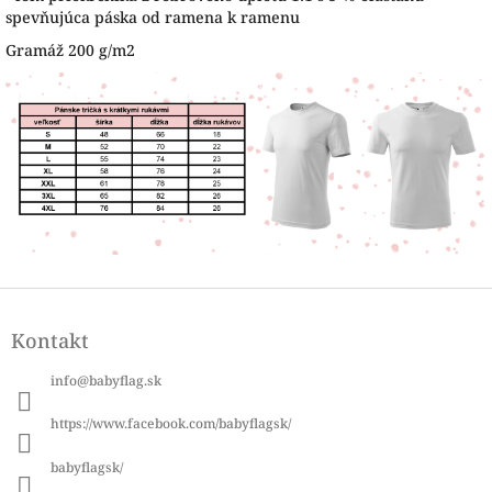
spevňujúca páska od ramena k ramenu
Gramáž 200 g/m2
Z
á
Kontakt
p
ä
info
@
babyflag.sk
t
i
https://www.facebook.com/babyflagsk/
e
babyflagsk/