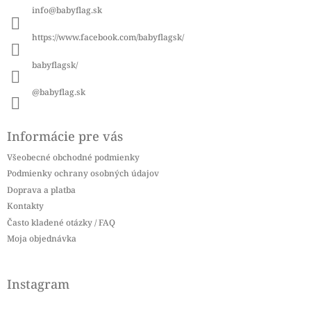
ä
info
@
babyflag.sk
t
i
https://www.facebook.com/babyflagsk/
e
babyflagsk/
@babyflag.sk
Informácie pre vás
Všeobecné obchodné podmienky
Podmienky ochrany osobných údajov
Doprava a platba
Kontakty
Často kladené otázky / FAQ
Moja objednávka
Instagram