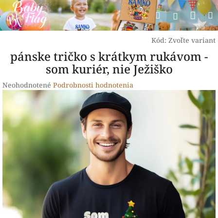
Prejsť
Nák
Hľadať
na
Prihlásen
obsah
koší
Kód:
Zvoľte variant
pánske tričko s krátkym rukávom -
som kuriér, nie Ježiško
Priemerné
Neohodnotené
Podrobnosti hodnotenia
hodnotenie
produktu
je
0,0
z
5
hviezdičiek.