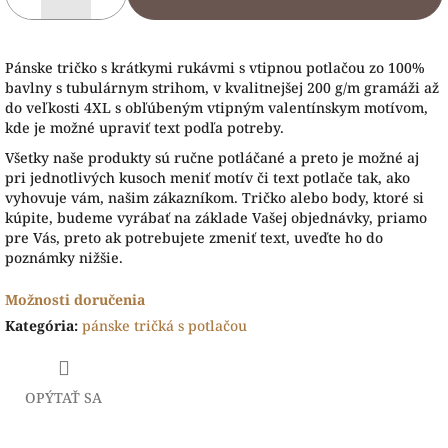
Pánske tričko s krátkymi rukávmi s vtipnou potlačou zo 100%
bavlny s tubulárnym strihom, v kvalitnejšej 200 g/m gramáži až
do veľkosti 4XL s obľúbeným vtipným valentínskym motívom,
kde je možné upraviť text podľa potreby.
Všetky naše produkty sú ručne potláčané a preto je možné aj
pri jednotlivých kusoch meniť motív či text potlače tak, ako
vyhovuje vám, našim zákazníkom. Tričko alebo body, ktoré si
kúpite, budeme vyrábať na základe Vašej objednávky, priamo
pre Vás, preto ak potrebujete zmeniť text, uveďte ho do
poznámky nižšie.
Možnosti doručenia
Kategória
:
pánske tričká s potlačou
OPÝTAŤ SA