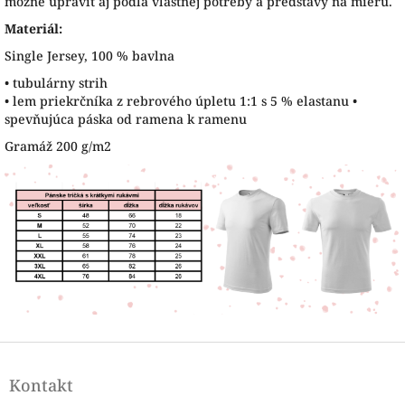
možné upraviť aj podľa vlastnej potreby a predstavy na mieru.
Materiál:
Single Jersey, 100 % bavlna
• tubulárny strih
• lem priekrčníka z rebrového úpletu 1:1 s 5 % elastanu •
spevňujúca páska od ramena k ramenu
Gramáž 200 g/m2
Z
á
Kontakt
p