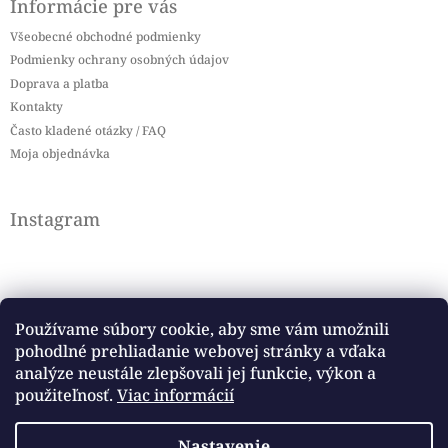
Informácie pre vás
Všeobecné obchodné podmienky
Podmienky ochrany osobných údajov
Doprava a platba
Kontakty
Často kladené otázky / FAQ
Moja objednávka
Instagram
Používame súbory cookie, aby sme vám umožnili
pohodlné prehliadanie webovej stránky a vďaka
Sledovať na Instagrame
analýze neustále zlepšovali jej funkcie, výkon a
použiteľnosť.
Viac informácií
Facebook
Nastavenie