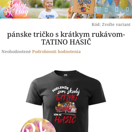
Prejsť
Nák
Hľadať
na
Prihlásen
obsah
koší
Kód:
Zvoľte variant
pánske tričko s krátkym rukávom-
TATINO HASIČ
Priemerné
Neohodnotené
Podrobnosti hodnotenia
hodnotenie
produktu
je
0,0
z
5
hviezdičiek.