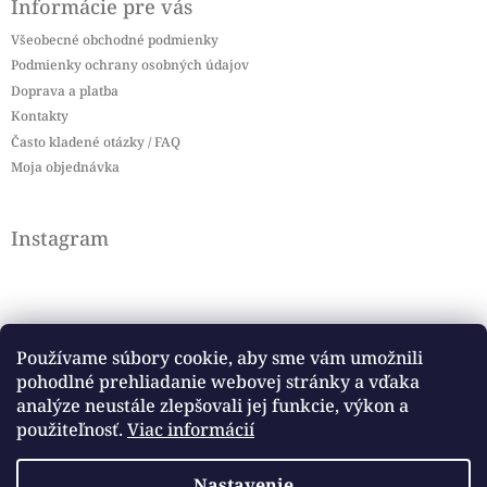
Informácie pre vás
Všeobecné obchodné podmienky
Podmienky ochrany osobných údajov
Doprava a platba
Kontakty
Často kladené otázky / FAQ
Moja objednávka
Instagram
Používame súbory cookie, aby sme vám umožnili
pohodlné prehliadanie webovej stránky a vďaka
Sledovať na Instagrame
analýze neustále zlepšovali jej funkcie, výkon a
použiteľnosť.
Viac informácií
Facebook
Nastavenie