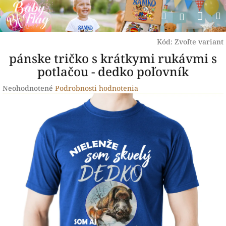
Prejsť
Nák
Hľadať
na
Prihlásen
obsah
koší
Kód:
Zvoľte variant
pánske tričko s krátkymi rukávmi s
potlačou - dedko poľovník
Priemerné
Neohodnotené
Podrobnosti hodnotenia
hodnotenie
produktu
je
0,0
z
5
hviezdičiek.