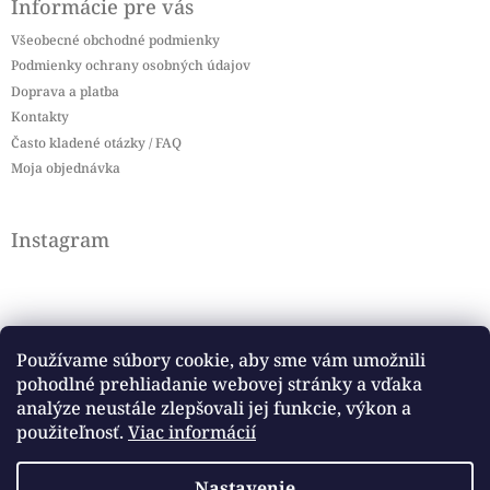
Informácie pre vás
Všeobecné obchodné podmienky
Podmienky ochrany osobných údajov
Doprava a platba
Kontakty
Často kladené otázky / FAQ
Moja objednávka
Instagram
Používame súbory cookie, aby sme vám umožnili
pohodlné prehliadanie webovej stránky a vďaka
Sledovať na Instagrame
analýze neustále zlepšovali jej funkcie, výkon a
použiteľnosť.
Viac informácií
Facebook
Nastavenie