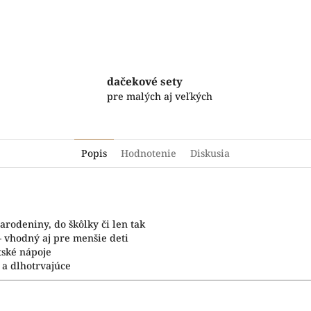
Facebook
Twitter
dačekové sety
pre malých aj veľkých
Popis
Hodnotenie
Diskusia
arodeniny, do škôlky či len tak
 vhodný aj pre menšie deti
tské nápoje
 a dlhotrvajúce