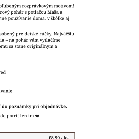
 obľúbeným rozprávkovým motívom!
érový pohár s potlačou
Maša a
nné používanie doma, v škôlke aj
ôsobený pre detské rúčky. Najväčšiu
cia – na pohár vám vytlačíme
omu sa stane originálnym a
veď
ívanie
sť do poznámky pri objednávke.
de patriť len im ❤️
€8,99
/ ks