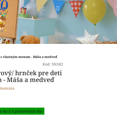
Nákupný
Hľadať
Prihlásenie
košík
ti s vlastným menom - Máša a medveď
Kód:
99/S82
ový/ hrnček pre deti
 - Máša a medveď
dnotenia
a do 2-5 pracovných dní