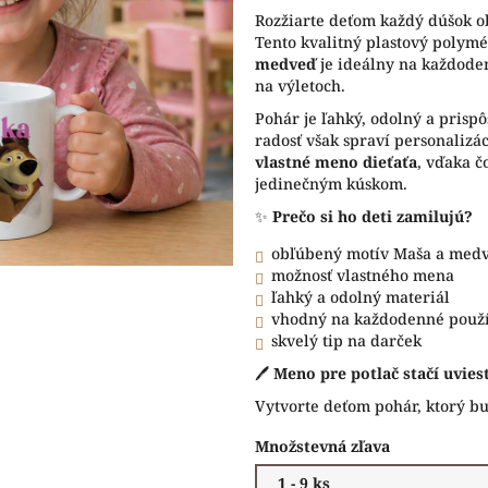
5
Rozžiarte deťom každý dúšok
hviezdičiek.
Tento kvalitný plastový polym
medveď
je ideálny na každode
na výletoch.
Pohár je ľahký, odolný a prisp
radosť však spraví personalizá
vlastné meno dieťaťa
, vďaka č
jedinečným kúskom.
✨
Prečo si ho deti zamilujú?
obľúbený motív Maša a med
možnosť vlastného mena
ľahký a odolný materiál
vhodný na každodenné použ
skvelý tip na darček
🖊️
Meno pre potlač stačí uvie
Vytvorte deťom pohár, ktorý bu
Množstevná zľava
1 - 9 ks