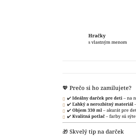
Hračky
s vlastným menom
💖 Prečo si ho zamilujete?
✔️
Ideálny darček pre deti
– na n
✔️
Ľahký a nerozbitný materiál
–
✔️
Objem 330 ml
– akurát pre de
✔️
Kvalitná potlač
– farby sú sýte
🎁 Skvelý tip na darček