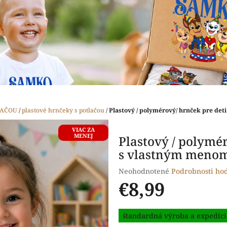
LAČOU
/
plastové hrnčeky s potlačou
/
Plastový / polymérový/ hrnček pre de
VIAC ZA
MENEJ
Plastový / polymér
s vlastným menom
Priemerné
Neohodnotené
Podrobnosti ho
hodnotenie
€8,99
produktu
je
Jednotková
0,0
štandardná výroba a expedíci
cena:
z