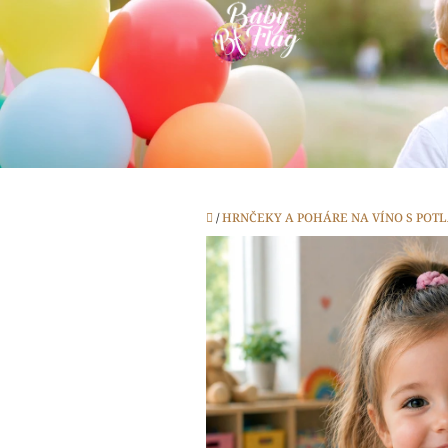
Prejsť
na
obsah
Domov
/
HRNČEKY A POHÁRE NA VÍNO S POT