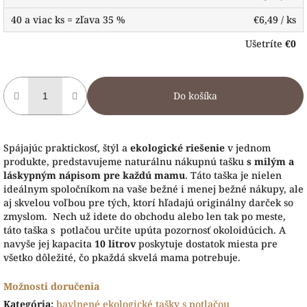
40 a viac ks = zľava 35 %
€6,49
/ ks
Ušetríte
€0
Do košíka
Spájajúc praktickosť, štýl a
ekologické riešenie
v jednom
produkte, predstavujeme naturálnu nákupnú tašku
s milým a
láskypným nápisom pre každú mamu
. Táto taška je nielen
ideálnym spoločníkom na vaše bežné i menej bežné nákupy, ale
aj skvelou voľbou pre tých, ktorí hľadajú originálny darček so
zmyslom. Nech už idete do obchodu alebo len tak po meste,
táto taška s potlačou určite upúta pozornosť okoloidúcich. A
navyše jej kapacita
10 litrov
poskytuje dostatok miesta pre
všetko dôležité, čo pkaždá skvelá mama potrebuje.
Možnosti doručenia
Kategória
:
bavlnené ekologické tašky s potlačou