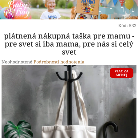
Prejsť
Nák
Hľadať
na
Prihlásen
obsah
koší
Kód:
532
plátnená nákupná taška pre mamu -
pre svet si iba mama, pre nás si celý
svet
Priemerné
Neohodnotené
Podrobnosti hodnotenia
hodnotenie
VIAC ZA
produktu
MENEJ
je
0,0
z
5
hviezdičiek.