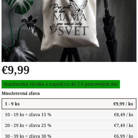
€9,99
Jednotková
štandardná výroba a expedícia do 2-5 pracovných dní
cena:
Množstevná zľava
1 - 9 ks
€9,99
/ ks
10 - 19 ks = zľava 15 %
€8,49
/ ks
20 - 29 ks = zľava 25 %
€7,49
/ ks
30 - 39 ks = zľava 30 %
€6,99
/ ks