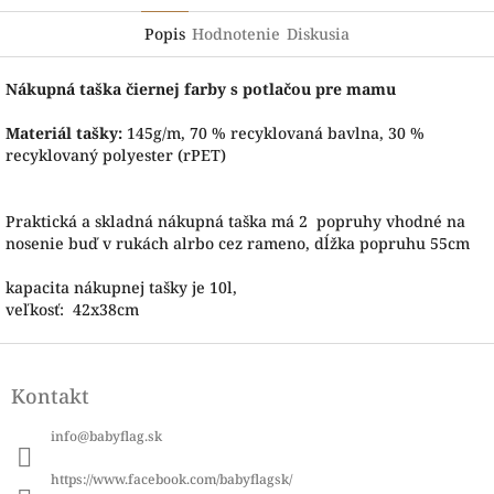
Popis
Hodnotenie
Diskusia
Nákupná taška čiernej farby s potlačou pre mamu
Materiál tašky:
145g/m, 70 % recyklovaná bavlna, 30 %
recyklovaný polyester (rPET)
Praktická a skladná nákupná taška má 2 popruhy vhodné na
nosenie buď v rukách alrbo cez rameno, dĺžka popruhu 55cm
kapacita nákupnej tašky je 10l,
veľkosť: 42x38cm
Z
á
Kontakt
p
ä
info
@
babyflag.sk
t
i
https://www.facebook.com/babyflagsk/