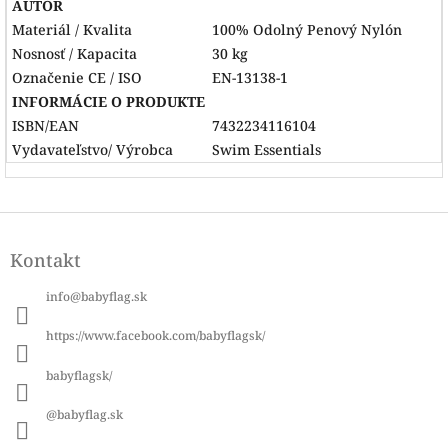
AUTOR
Materiál / Kvalita
100% Odolný Penový Nylón
Nosnosť / Kapacita
30 kg
Označenie CE / ISO
EN-13138-1
INFORMÁCIE O PRODUKTE
ISBN/EAN
7432234116104
Vydavateľstvo/ Výrobca
Swim Essentials
Z
á
Kontakt
p
ä
info
@
babyflag.sk
t
i
https://www.facebook.com/babyflagsk/
e
babyflagsk/
@babyflag.sk