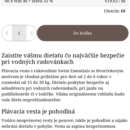
40 a viac ks = zľava 35 %
€19,63
/ ks
Ušetríte
€0
Do košíka
Zaistite vášmu dieťaťu čo najväčšie bezpečie
pri vodných radovánkach
Plávacia vesta s rukávnikmi Swim Essentials so štvorčekovým
motívom je vhodná približne pre deti od 2 do 6 rokov v
rozmedzí od 15 do 30 kg. Dieťaťu poskytne bezpečie aj
sebadôveru pri vodných radovánkach, pri jazde na
paddleboarde či v lodičke. Vďaka originálnemu vzhľadu bude
vaše dieťa neprehliadnuteľné.
Plávacia vesta je pohodlná
Vnútro neoprénovej vesty je penové, takže je pohodlné a nijako
nebráni dieťaťu v pohybe. Vesta sa zapína bezpečnostnou