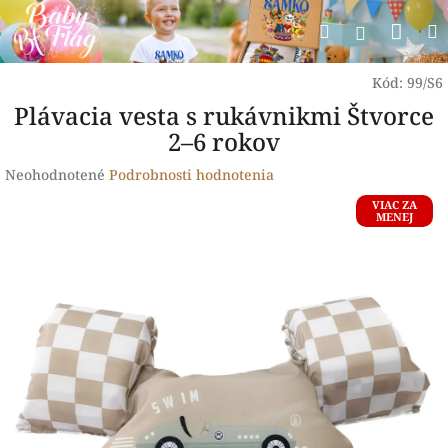
Prejsť
Nák
Hľadať
na
Prihlásen
obsah
koší
Kód:
99/S6
Plávacia vesta s rukávnikmi Štvorce
2–6 rokov
Priemerné
Neohodnotené
Podrobnosti hodnotenia
hodnotenie
VIAC ZA
produktu
MENEJ
je
0,0
z
5
hviezdičiek.