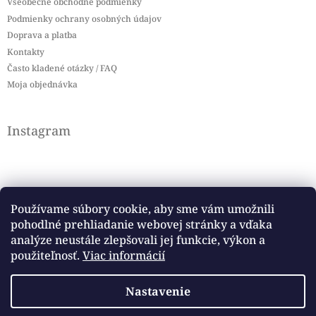
Všeobecné obchodné podmienky
Podmienky ochrany osobných údajov
Doprava a platba
Kontakty
Často kladené otázky / FAQ
Moja objednávka
Instagram
Používame súbory cookie, aby sme vám umožnili
pohodlné prehliadanie webovej stránky a vďaka
Sledovať na Instagrame
analýze neustále zlepšovali jej funkcie, výkon a
použiteľnosť.
Viac informácií
Facebook
Nastavenie