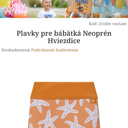
Prejsť
Nák
Hľadať
na
Prihlásen
obsah
koší
Kód:
Zvoľte variant
Plavky pre bábätká Neoprén
Hviezdice
Priemerné
Neohodnotené
Podrobnosti hodnotenia
hodnotenie
produktu
je
0,0
z
5
hviezdičiek.