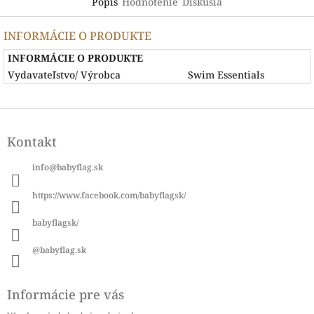
Popis
Hodnotenie
Diskusia
INFORMÁCIE O PRODUKTE
INFORMÁCIE O PRODUKTE
Vydavateľstvo/ Výrobca
Swim Essentials
Z
á
Kontakt
p
ä
info
@
babyflag.sk
t
i
https://www.facebook.com/babyflagsk/
e
babyflagsk/
@babyflag.sk
Informácie pre vás