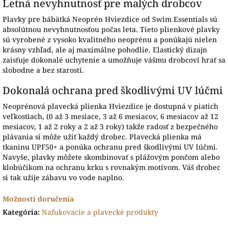
Letná nevyhnutnosť pre malých drobcov
Plavky pre bábätká Neoprén Hviezdice od Swim Essentials sú
absolútnou nevyhnutnosťou počas leta. Tieto plienkové plavky
sú vyrobené z vysoko kvalitného neoprénu a ponúkajú nielen
krásny vzhľad, ale aj maximálne pohodlie. Elastický dizajn
zaisťuje dokonalé uchytenie a umožňuje vášmu drobcovi hrať sa
slobodne a bez starostí.
Dokonalá ochrana pred škodlivými UV lúčmi
Neoprénová plavecká plienka Hviezdice je dostupná v piatich
veľkostiach, (0 až 3 mesiace, 3 až 6 mesiacov, 6 mesiacov až 12
mesiacov, 1 až 2 roky a 2 až 3 roky) takže radosť z bezpečného
plávania si môže užiť každý drobec. Plavecká plienka má
tkaninu UPF50+ a ponúka ochranu pred škodlivými UV lúčmi.
Navyše, plavky môžete skombinovať s plážovým pončom alebo
klobúčikom na ochranu krku s rovnakým motívom. Váš drobec
si tak užije zábavu vo vode naplno.
Možnosti doručenia
Kategória
:
Nafukovacie a plavecké produkty