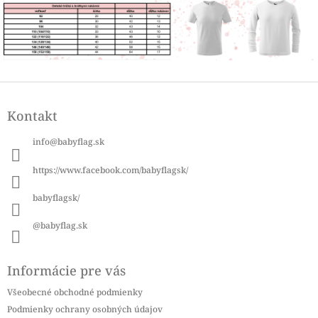
Z
á
Kontakt
p
ä
info
@
babyflag.sk
t
i
https://www.facebook.com/babyflagsk/
e
babyflagsk/
@babyflag.sk
Informácie pre vás
Všeobecné obchodné podmienky
Podmienky ochrany osobných údajov