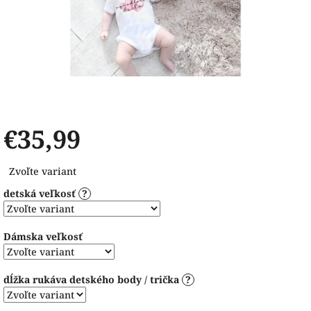
€35,99
Jednotková
Zvoľte variant
cena:
detská veľkosť
?
Dámska veľkosť
dĺžka rukáva detského body / trička
?