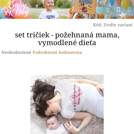
Prejsť
Nák
Hľadať
na
Prihlásen
obsah
koší
Kód:
Zvoľte variant
set tričiek - požehnaná mama,
vymodlené dieťa
Priemerné
Neohodnotené
Podrobnosti hodnotenia
hodnotenie
produktu
je
0,0
z
5
hviezdičiek.