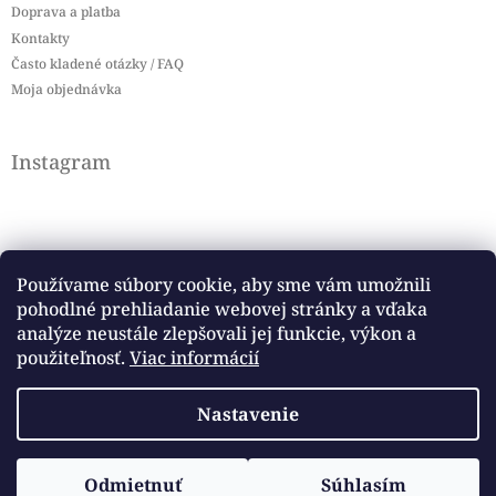
Doprava a platba
Kontakty
Často kladené otázky / FAQ
Moja objednávka
Instagram
Používame súbory cookie, aby sme vám umožnili
pohodlné prehliadanie webovej stránky a vďaka
Sledovať na Instagrame
analýze neustále zlepšovali jej funkcie, výkon a
použiteľnosť.
Viac informácií
Facebook
Nastavenie
Copyright 2026
Baby flag
. Všetky práva vyhradené.
Vytvoril Shoptet
Odmietnuť
Súhlasím