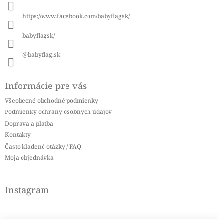
t
i
https://www.facebook.com/babyflagsk/
e
babyflagsk/
@babyflag.sk
Informácie pre vás
Všeobecné obchodné podmienky
Podmienky ochrany osobných údajov
Doprava a platba
Kontakty
Často kladené otázky / FAQ
Moja objednávka
Instagram