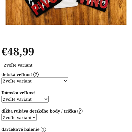
€48,99
Jednotková
Zvoľte variant
cena:
detská veľkosť
?
Dámska veľkosť
dĺžka rukáva detského body / trička
?
darčekové balenie
?