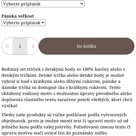
Pánska veľkosť
Do košíka
Rodinný set tričiek s detskými body zo 100% bavlny alebo s
detským tričkom. Detské tričko alebo detské body je možné
vybrať si buď s krátkymi alebo dlhými rukávmi, pánske a
dámske tričká sú dostupné iba s krátkymi rukávmi. Tento
obľúbený rodinný motív s možnosťou úpravy pôvodného alebo
doplnenia vlastného textu zaručene poteší všetkých, ktorí chcú
vynikať.
Všetky naše produkty sú ručne potláčané podľa vytvorených
objednavok, preto je možné meniť text či upraviť motív už od
jedného kusu podľa vašej potreby. Požadovanú zmenu textu či
úpravu motívu stačí uviesť len do poznámky nižšie.