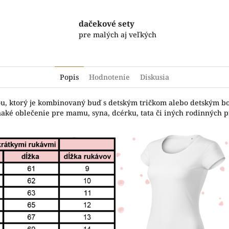
dačekové sety
pre malých aj veľkých
Popis
Hodnotenie
Diskusia
čou, ktorý je kombinovaný buď s detským tričkom alebo detským b
naké oblečenie pre mamu, syna, dcérku, tata či iných rodinných pr