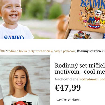
ČOU
/
rodinné tričká / sety troch tričiek/ body s potlačou
/
Rodinný set tričiek
Rodinný set tričie
motívom - cool m
Priemerné
Neohodnotené
Podrobnosti ho
hodnotenie
€47,99
produktu
je
Jednotková
0,0
Zvoľte variant
cena:
z