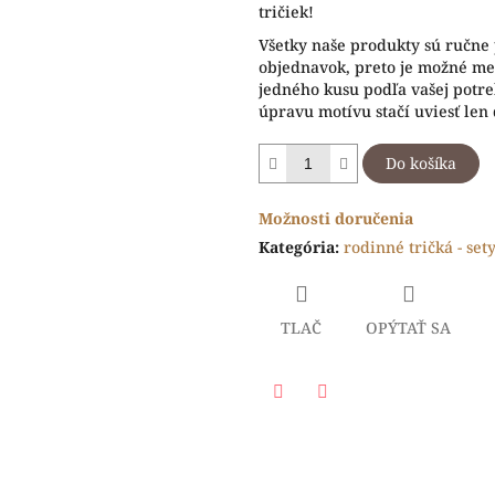
tričiek!
Všetky naše produkty sú ručne
objednavok, preto je možné men
jedného kusu podľa vašej potr
úpravu motívu stačí uviesť len
Do košíka
Možnosti doručenia
Kategória
:
rodinné tričká - set
TLAČ
OPÝTAŤ SA
Facebook
Twitter