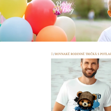
Prejsť
na
obsah
Domov
/
ROVNAKÉ RODINNÉ TRIČKÁ S POTLA