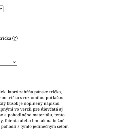
trička
?
iek, ktorý zahŕňa pánske tričko,
ebo tričko s roztomilou
potlačou
ždý kúsok je doplnený nápismi
tupnými vo verzii
pre dievčatá aj
ho a pohodlného materiálu, tento
ty, fotenia alebo len tak na bežné
 a pohodlí s týmto jedinečným setom