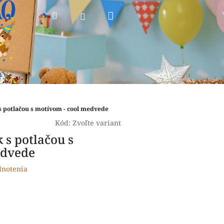
Nákupný
Hľadať
Prihlásenie
košík
 s potlačou s motívom - cool medvede
Kód:
Zvoľte variant
k s potlačou s
edvede
dnotenia