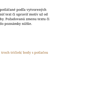
 potláčané podľa vytvorených
iť text či upraviť motív už od
eby. Požadovanú zmenu textu či
 do poznámky nižšie.
y troch tričiek/ body s potlačou