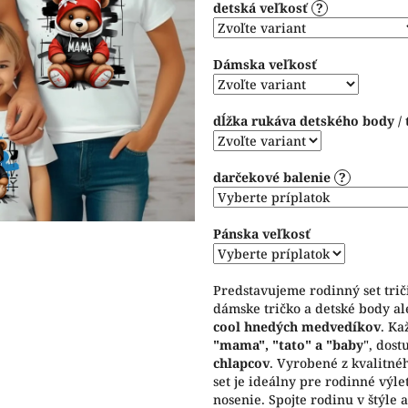
detská veľkosť
?
5
hviezdičiek.
Dámska veľkosť
dĺžka rukáva detského body / 
darčekové balenie
?
Pánska veľkosť
Predstavujeme rodinný set trič
dámske tričko a detské body al
cool hnedých medvedíkov
. Ka
"mama", "tato" a "baby
", dos
chlapcov
. Vyrobené z kvalitné
set je ideálny pre rodinné výle
nosenie. Spojte rodinu v štýle