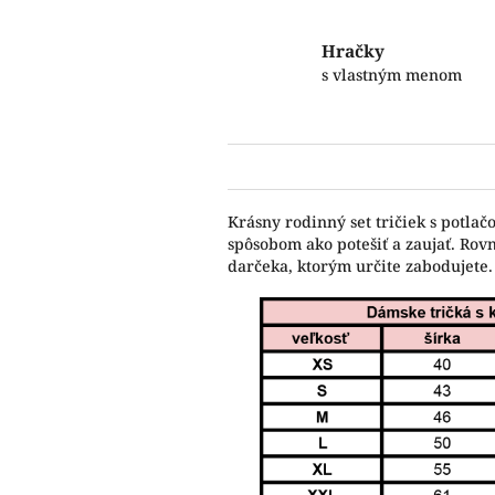
Hračky
s vlastným menom
Krásny rodinný set tričiek s potla
spôsobom ako potešiť a zaujať. Rov
darčeka, ktorým určite zabodujete.