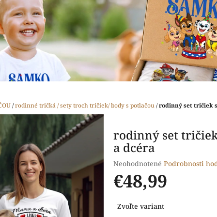
ČOU
/
rodinné tričká / sety troch tričiek/ body s potlačou
/
rodinný set tričiek 
rodinný set tričiek
a dcéra
Priemerné
Neohodnotené
Podrobnosti ho
hodnotenie
€48,99
produktu
je
Jednotková
0,0
Zvoľte variant
cena:
z