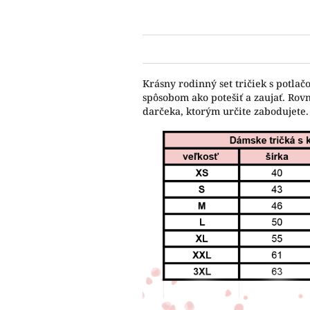
Krásny rodinný set tričiek s potla
spôsobom ako potešiť a zaujať. Rov
darčeka, ktorým určite zabodujete.