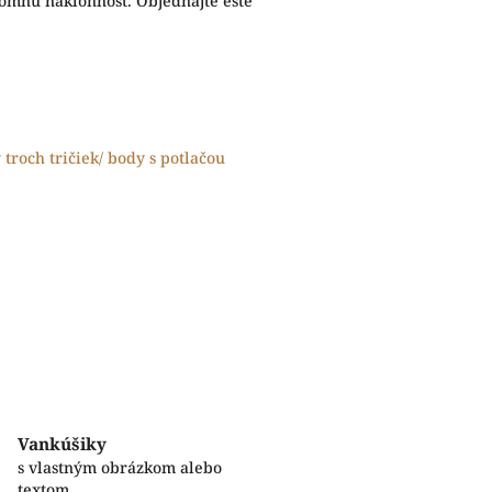
jomnú náklonnosť. Objednajte ešte
y troch tričiek/ body s potlačou
Vankúšiky
s vlastným obrázkom alebo
textom