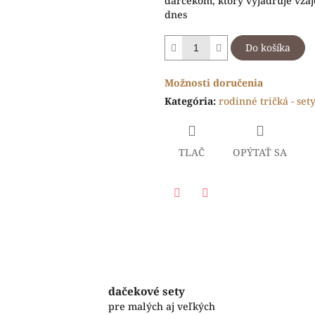
darčekom, ktorý vyjadruje vzá
dnes
Do košíka
Možnosti doručenia
Kategória
:
rodinné tričká - set
TLAČ
OPÝTAŤ SA
Facebook
Twitter
dačekové sety
pre malých aj veľkých