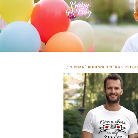
Prejsť
na
obsah
Domov
/
ROVNAKÉ RODINNÉ TRIČKÁ S POTLA