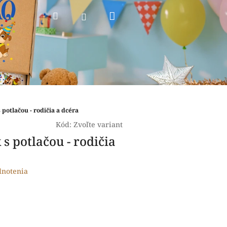
Nákupný
Hľadať
Prihlásenie
košík
s potlačou - rodičia a dcéra
Kód:
Zvoľte variant
 s potlačou - rodičia
dnotenia