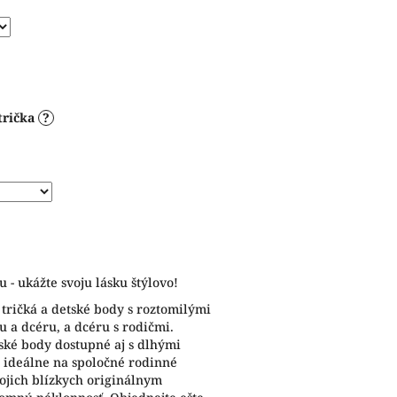
trička
?
u - ukážte svoju lásku štýlovo!
 tričká a detské body s roztomilými
 a dcéru, a dcéru s rodičmi.
tské body dostupné aj s dlhými
 ideálne na spoločné rodinné
svojich blízkych originálnym