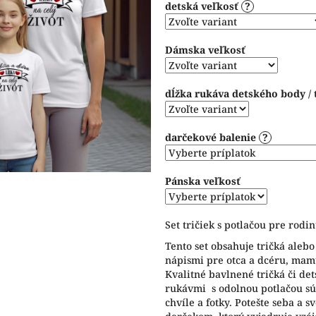
detská veľkosť
?
5
hviezdičiek.
Dámska veľkosť
dĺžka rukáva detského body / 
darčekové balenie
?
Pánska veľkosť
Set tričiek s potlačou pre rodin
Tento set obsahuje tričká alebo
nápismi pre otca a dcéru, mamu
Kvalitné bavlnené tričká či de
rukávmi s odolnou potlačou sú
chvíle a fotky. Potešte seba a 