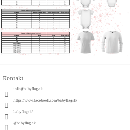
Z
á
Kontakt
p
ä
info
@
babyflag.sk
t
i
https://www.facebook.com/babyflagsk/
e
babyflagsk/
@babyflag.sk