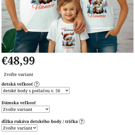
€48,99
Jednotková
Zvoľte variant
cena:
detská veľkosť
?
Dámska veľkosť
dĺžka rukáva detského body / trička
?