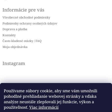
Informácie pre vás
Všeobecné obchodné podmienky
Podmienky ochrany osobných údajov
Doprava a platba
Kontakty
Často kladené otázky / FAQ
Moja objednávka
Instagram
Používame súbory cookie, aby sme vám umožnili
pohodlné prehliadanie webovej stránky a vďaka
Sledovať na Instagrame
analýze neustále zlepšovali jej funkcie, výkon a
použiteľnosť.
Viac informácií