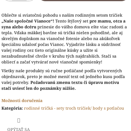
Oblečte si sviatočnú pohodu s naším rodinným setom tričiek
„Naše spoločné Vianoce“!
Tento štýlový set
pre mamu, otca a
syna alebo dcéru
prinesie do vášho domova ešte viac radosti a
tepla. Vďaka mäkkej bavlne sú tričká nielen pohodlné, ale aj
skvelým doplnkom na vianočné fotenie alebo na akúkoľvek
špeciálnu udalosť počas Vianoc. Vyjadrite lásku a súdržnosť
vašej rodiny cez tieto originálne kúsky a užite si
nezabudnuteľné chvíle v kruhu tých najdrahších. Stačí sa
obliecť a začať vytvárať nové vianočné spomienky!
Všetky naše produkty sú ručne potláčané podľa vytvorených
objednavok, preto je možné meniť text od jedného kusu podľa
vašej potreby.
Požadovanú zmenu textu či úpravu motívu
stačí uviesť len do poznámky nižšie.
Možnosti doručenia
Kategória
:
rodinné tričká - sety troch tričiek/ body s potlačou
OPÝTAŤ SA