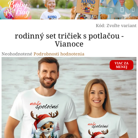
Prejsť
Nák
Hľadať
na
Prihlásen
obsah
koší
Kód:
Zvoľte variant
rodinný set tričiek s potlačou -
Vianoce
Priemerné
Neohodnotené
Podrobnosti hodnotenia
hodnotenie
VIAC ZA
produktu
MENEJ
je
0,0
z
5
hviezdičiek.