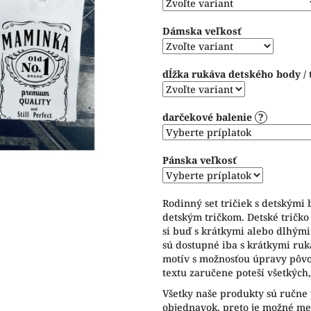
hviezdičiek.
Dámska veľkosť
dĺžka rukáva detského body / 
darčekové balenie
?
Pánska veľkosť
Rodinný set tričiek s detskými
detským tričkom. Detské tričko
si buď s krátkymi alebo dlhým
sú dostupné iba s krátkymi ru
motív s možnosťou úpravy pôv
textu zaručene poteší všetkých,
Všetky naše produkty sú ručne
objednavok, preto je možné men