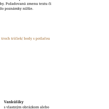
eby. Požadovanú zmenu textu či
 do poznámky nižšie.
y troch tričiek/ body s potlačou
Vankúšiky
s vlastným obrázkom alebo