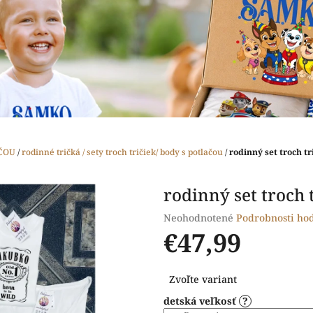
ČOU
/
rodinné tričká / sety troch tričiek/ body s potlačou
/
rodinný set troch tr
rodinný set troch 
Priemerné
Neohodnotené
Podrobnosti ho
hodnotenie
€47,99
produktu
je
Jednotková
0,0
Zvoľte variant
cena:
z
detská veľkosť
?
5