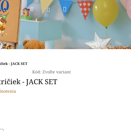
Nákupný
Hľadať
Prihlásenie
košík
ičiek - JACK SET
Kód:
Zvoľte variant
tričiek - JACK SET
dnotenia