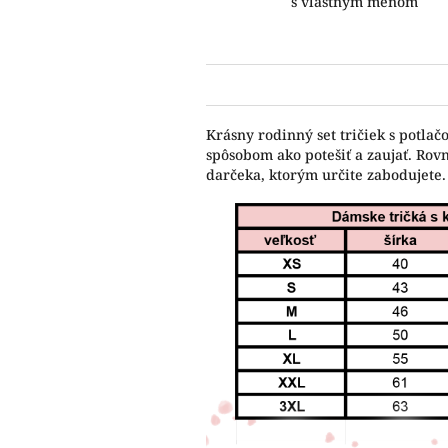
s vlastným menom
Krásny rodinný set tričiek s potla
spôsobom ako potešiť a zaujať. Rov
darčeka, ktorým určite zabodujete.