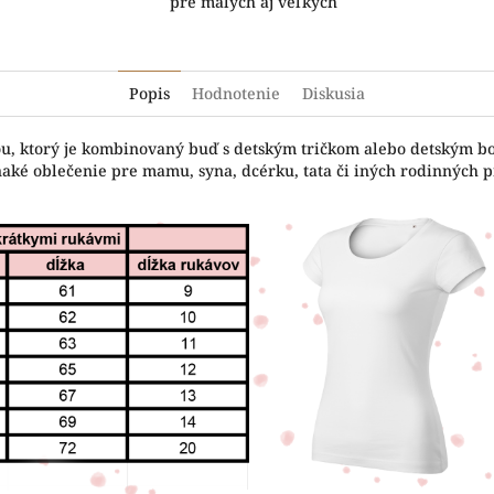
pre malých aj veľkých
Popis
Hodnotenie
Diskusia
čou, ktorý je kombinovaný buď s detským tričkom alebo detským b
naké oblečenie pre mamu, syna, dcérku, tata či iných rodinných pr