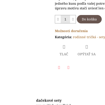
jedného kusu podľa vašej potr
úpravu motívu stačí uviesť len
Do košíka
Možnosti doručenia
Kategória
:
rodinné tričká - set
TLAČ
OPÝTAŤ SA
Facebook
Twitter
dačekové sety