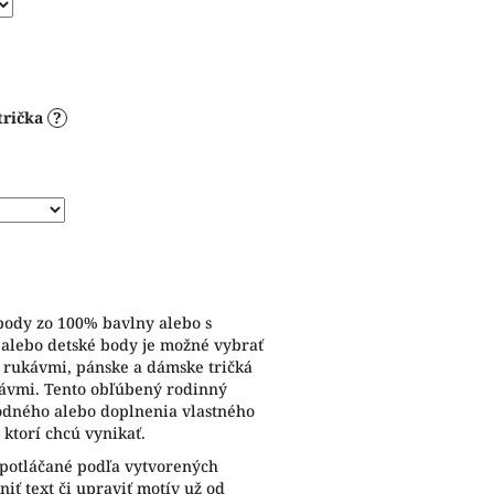
trička
?
 body zo 100% bavlny alebo s
 alebo detské body je možné vybrať
i rukávmi, pánske a dámske tričká
kávmi. Tento obľúbený rodinný
odného alebo doplnenia vlastného
 ktorí chcú vynikať.
 potláčané podľa vytvorených
iť text či upraviť motív už od