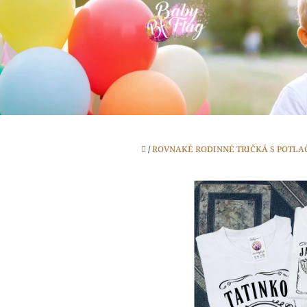
Prejsť
na
obsah
Domov
/
ROVNAKÉ RODINNÉ TRIČKÁ S POTLA