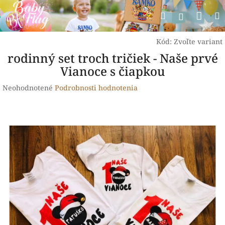
Prejsť
Nák
Hľadať
na
Prihlásen
obsah
koší
Kód:
Zvoľte variant
rodinný set troch tričiek - Naše prvé
Vianoce s čiapkou
Priemerné
Neohodnotené
Podrobnosti hodnotenia
hodnotenie
produktu
je
0,0
z
5
hviezdičiek.