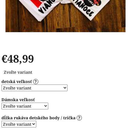
€48,99
Jednotková
Zvoľte variant
cena:
detská veľkosť
?
Dámska veľkosť
dĺžka rukáva detského body / trička
?