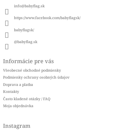
ä
info
@
babyflag.sk
t
i
https://www.facebook.com/babyflagsk/
e
babyflagsk/
@babyflag.sk
Informácie pre vás
Všeobecné obchodné podmienky
Podmienky ochrany osobných údajov
Doprava a platba
Kontakty
Často kladené otázky / FAQ
Moja objednávka
Instagram