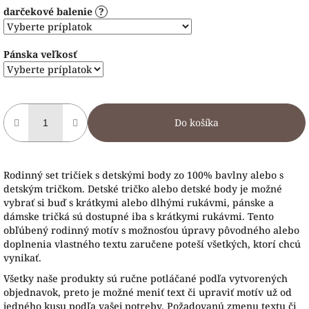
darčekové balenie
?
Pánska veľkosť
Do košíka
Rodinný set tričiek s detskými body zo 100% bavlny alebo s
detským tričkom. Detské tričko alebo detské body je možné
vybrať si buď s krátkymi alebo dlhými rukávmi, pánske a
dámske tričká sú dostupné iba s krátkymi rukávmi. Tento
obľúbený rodinný motív s možnosťou úpravy pôvodného alebo
doplnenia vlastného textu zaručene poteší všetkých, ktorí chcú
vynikať.
Všetky naše produkty sú ručne potláčané podľa vytvorených
objednavok, preto je možné meniť text či upraviť motív už od
jedného kusu podľa vašej potreby. Požadovanú zmenu textu či