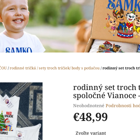
ČOU
/
rodinné tričká / sety troch tričiek/ body s potlačou
/
rodinný set troch tr
rodinný set troch t
spoločné Vianoce 
Priemerné
Neohodnotené
Podrobnosti ho
hodnotenie
€48,99
produktu
je
Jednotková
0,0
Zvoľte variant
cena:
z