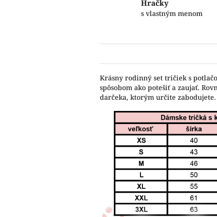
Hračky
s vlastným menom
Krásny rodinný set tričiek s potla
spôsobom ako potešiť a zaujať. Rov
darčeka, ktorým určite zabodujete.