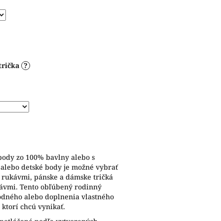
trička
?
 body zo 100% bavlny alebo s
 alebo detské body je možné vybrať
i rukávmi, pánske a dámske tričká
kávmi. Tento obľúbený rodinný
odného alebo doplnenia vlastného
 ktorí chcú vynikať.