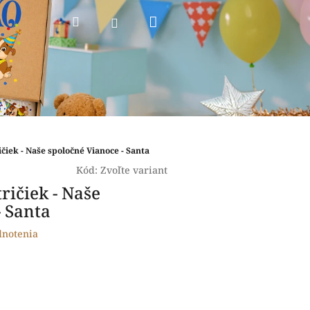
Nákupný
Hľadať
Prihlásenie
košík
ičiek - Naše spoločné Vianoce - Santa
Kód:
Zvoľte variant
ričiek - Naše
- Santa
dnotenia