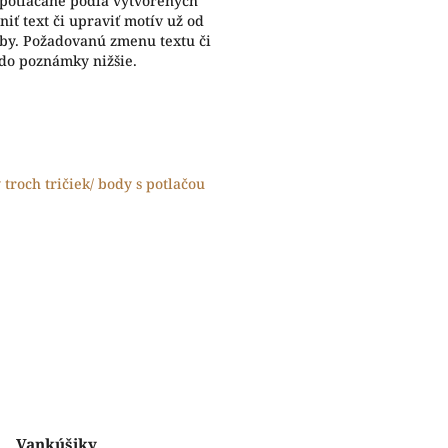
 potláčané podľa vytvorených
iť text či upraviť motív už od
eby. Požadovanú zmenu textu či
 do poznámky nižšie.
y troch tričiek/ body s potlačou
Vankúšiky