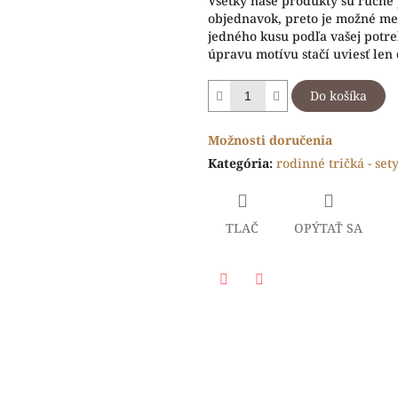
Všetky naše produkty sú ručne
objednavok, preto je možné men
jedného kusu podľa vašej potr
úpravu motívu stačí uviesť len
Do košíka
Možnosti doručenia
Kategória
:
rodinné tričká - set
TLAČ
OPÝTAŤ SA
Facebook
Twitter