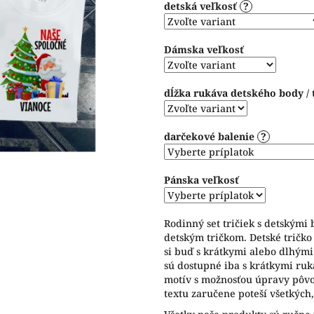
detská veľkosť
?
5
hviezdičiek.
Dámska veľkosť
dĺžka rukáva detského body / 
darčekové balenie
?
Pánska veľkosť
Rodinný set tričiek s detskými
detským tričkom. Detské tričko
si buď s krátkymi alebo dlhým
sú dostupné iba s krátkymi ru
motív s možnosťou úpravy pôv
textu zaručene poteší všetkých,