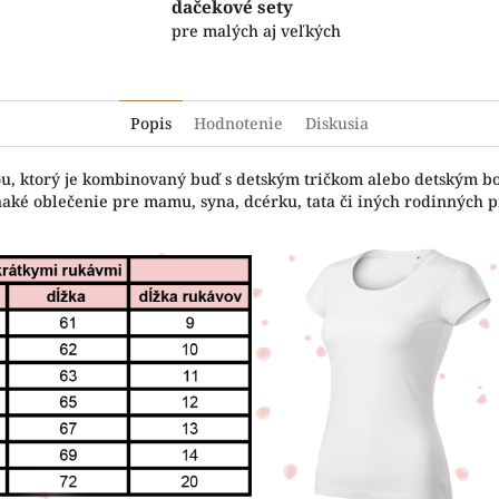
dačekové sety
pre malých aj veľkých
Popis
Hodnotenie
Diskusia
čou, ktorý je kombinovaný buď s detským tričkom alebo detským b
naké oblečenie pre mamu, syna, dcérku, tata či iných rodinných pr