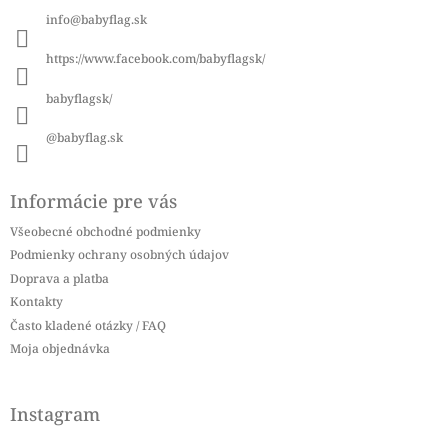
ä
info
@
babyflag.sk
t
i
https://www.facebook.com/babyflagsk/
e
babyflagsk/
@babyflag.sk
Informácie pre vás
Všeobecné obchodné podmienky
Podmienky ochrany osobných údajov
Doprava a platba
Kontakty
Často kladené otázky / FAQ
Moja objednávka
Instagram