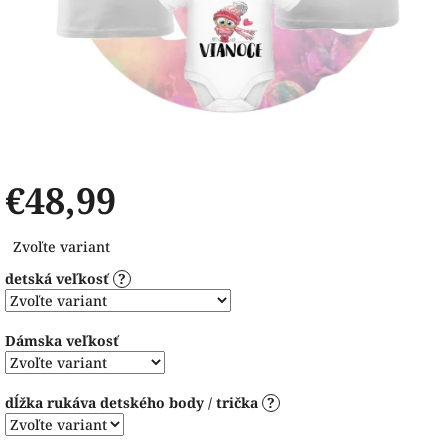
€48,99
Jednotková
Zvoľte variant
cena:
detská veľkosť
?
Dámska veľkosť
dĺžka rukáva detského body / trička
?