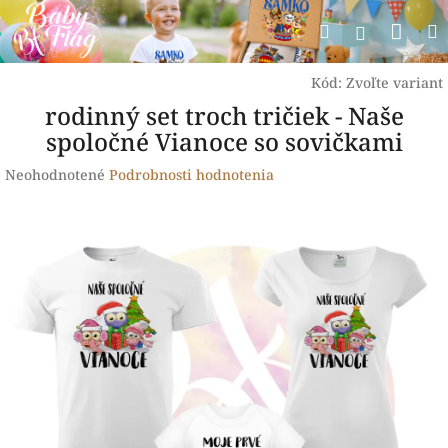
Prejsť
Nák
Hľadať
na
Prihlásen
obsah
koší
Kód:
Zvoľte variant
rodinný set troch tričiek - Naše
spoločné Vianoce so sovičkami
Priemerné
Neohodnotené
Podrobnosti hodnotenia
hodnotenie
produktu
je
0,0
z
5
hviezdičiek.