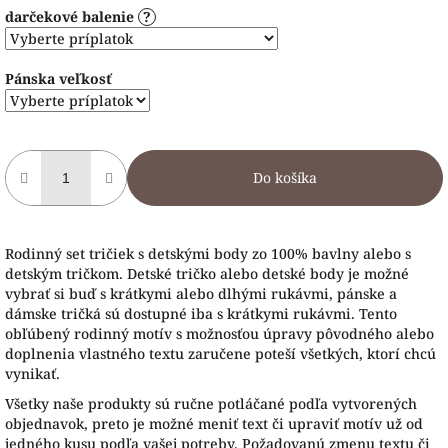
darčekové balenie
?
Pánska veľkosť
Do košíka
Rodinný set tričiek s detskými body zo 100% bavlny alebo s
detským tričkom. Detské tričko alebo detské body je možné
vybrať si buď s krátkymi alebo dlhými rukávmi, pánske a
dámske tričká sú dostupné iba s krátkymi rukávmi. Tento
obľúbený rodinný motív s možnosťou úpravy pôvodného alebo
doplnenia vlastného textu zaručene poteší všetkých, ktorí chcú
vynikať.
Všetky naše produkty sú ručne potláčané podľa vytvorených
objednavok, preto je možné meniť text či upraviť motív už od
jedného kusu podľa vašej potreby. Požadovanú zmenu textu či