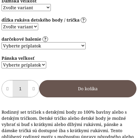
Dámska veľkosť
dĺžka rukáva detského body / trička
?
darčekové balenie
?
Pánska veľkosť
Do košíka
Rodinný set tričiek s detskými body zo 100% bavlny alebo s
detským tričkom. Detské tričko alebo detské body je možné
vybrať si buď s krátkymi alebo dlhými rukávmi, pánske a
dámske tričká sú dostupné iba s krátkymi rukávmi. Tento
obľúbený rodinný motív s možnosťou úpravy pôvodného alebo