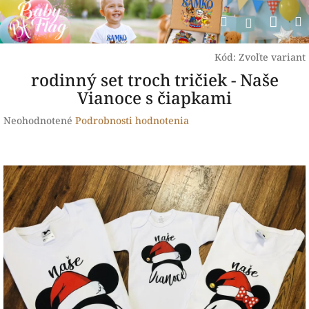
Prejsť
Nák
Hľadať
na
Prihlásen
obsah
koší
Kód:
Zvoľte variant
rodinný set troch tričiek - Naše
Vianoce s čiapkami
Priemerné
Neohodnotené
Podrobnosti hodnotenia
hodnotenie
produktu
je
0,0
z
5
hviezdičiek.