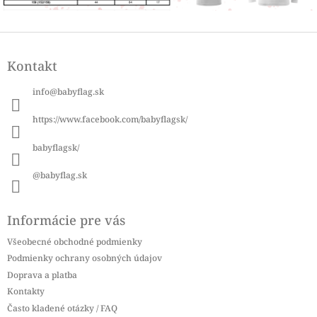
Z
á
Kontakt
p
ä
info
@
babyflag.sk
t
i
https://www.facebook.com/babyflagsk/
e
babyflagsk/
@babyflag.sk
Informácie pre vás
Všeobecné obchodné podmienky
Podmienky ochrany osobných údajov
Doprava a platba
Kontakty
Často kladené otázky / FAQ