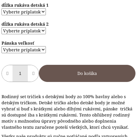
dĺžka rukáva detská 1
dĺžka rukáva detská 2
Pánska veľkosť
Do košíka
Rodinný set tričiek s detskými body zo 100% bavlny alebo s
detským tričkom. Detské tričko alebo detské body je možné
vybrať si buď s krátkymi alebo dlhými rukávmi, pánske tričká
sú dostupné iba s krátkymi rukávmi. Tento obľúbený rodinný
motív s možnosťou úpravy pôvodného alebo doplnenia
vlastného textu zaručene poteší všetkých, ktorí chcú vynikať.
Všetky naše produkty sú ručne potláčané podľa vytvorených