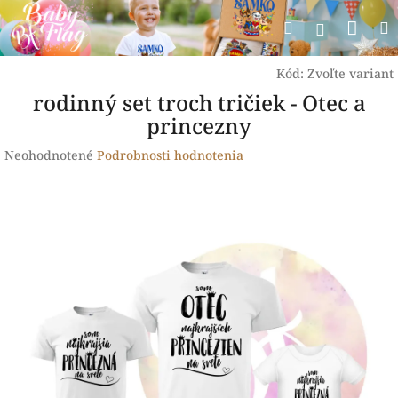
Prejsť
Nák
Hľadať
na
Prihlásen
obsah
koší
Kód:
Zvoľte variant
rodinný set troch tričiek - Otec a
princezny
Priemerné
Neohodnotené
Podrobnosti hodnotenia
hodnotenie
produktu
je
0,0
z
5
hviezdičiek.