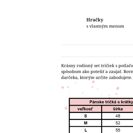
Hračky
s vlastným menom
Krásny rodinný set tričiek s potla
spôsobom ako potešiť a zaujať. Rov
darčeka, ktorým určite zabodujete.