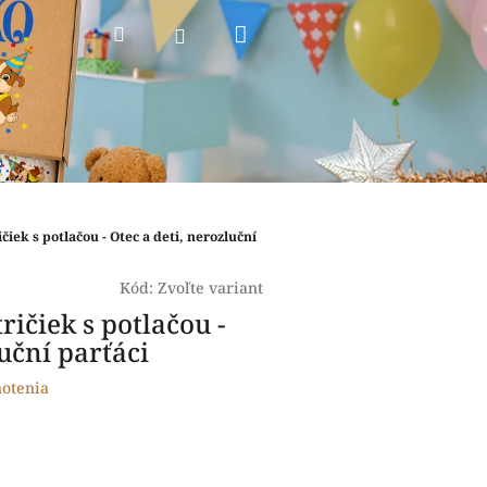
Nákupný
Hľadať
Prihlásenie
košík
ičiek s potlačou - Otec a deti, nerozluční
Kód:
Zvoľte variant
ričiek s potlačou -
luční parťáci
otenia