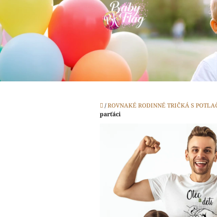
Prejsť
na
obsah
Domov
/
ROVNAKÉ RODINNÉ TRIČKÁ S POTLA
parťáci