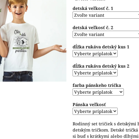
z
detská veľkosť č. 1
5
hviezdičiek.
detská veľkosť č. 2
dĺžka rukáva detský kus 1
dĺžka rukáva detský kus 2
farba pánskeho trička
Pánska veľkosť
Rodinný set tričiek s detskými
detským tričkom. Detské tričká
si buď s krátkymi alebo dlhými