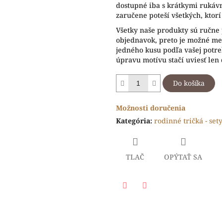
dostupné iba s krátkymi rukáv
zaručene poteší všetkých, ktor
Všetky naše produkty sú ručne
objednavok, preto je možné men
jedného kusu podľa vašej potr
úpravu motívu stačí uviesť len
Do košíka
Možnosti doručenia
Kategória
:
rodinné tričká - set
TLAČ
OPÝTAŤ SA
Facebook
Twitter