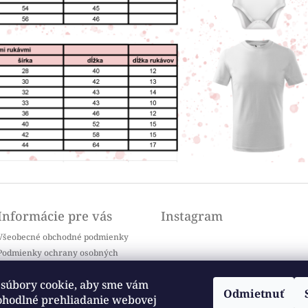
Informácie pre vás
Instagram
Všeobecné obchodné podmienky
Podmienky ochrany osobných
údajov
Doprava a platba
súbory cookie, aby sme vám
Odmietnuť
Kontakty
ohodlné prehliadanie webovej
Sledovať na Instagrame