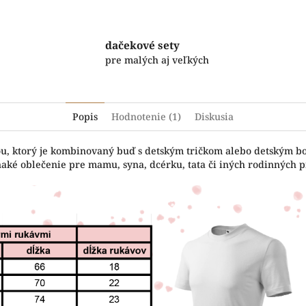
dačekové sety
pre malých aj veľkých
Popis
Hodnotenie (1)
Diskusia
čou, ktorý je kombinovaný buď s detským tričkom alebo detským b
naké oblečenie pre mamu, syna, dcérku, tata či iných rodinných pr