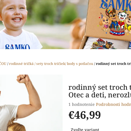
ČOU
/
rodinné tričká / sety troch tričiek/ body s potlačou
/
rodinný set troch tr
rodinný set troch t
Otec a deti, neroz
Priemerné
1 hodnotenie
Podrobnosti hodn
hodnotenie
€46,99
produktu
je
Jednotková
5,0
Zvoľte variant
cena: