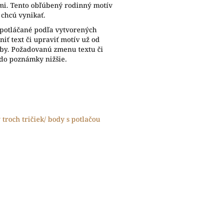
mi. Tento obľúbený rodinný motív
í chcú vynikať.
 potláčané podľa vytvorených
iť text či upraviť motív už od
eby. Požadovanú zmenu textu či
 do poznámky nižšie.
y troch tričiek/ body s potlačou