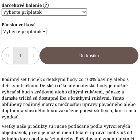
darčekové balenie
?
Pánska veľkosť
Do košíka
Rodinný set tričiek s detskými body zo 100% bavlny alebo s
detským tričkom. Detské tričko alebo detské body je možné
vybrať si buď s krátkymi alebo dlhými rukávmi, pánske a
dámske tričká sú dostupné iba s krátkymi rukávmi. Tento
obľúbený rodinný motív s možnosťou úpravy pôvodného alebo
doplnenia vlastného textu zaručene poteší všetkých, ktorí chcú
vynikať.
Všetky naše produkty sú ručne potláčané podľa vytvorených
objednavok, preto je možné meniť text či upraviť motív už od
jedného kusu podľa vašej potreby. Požadovanú zmenu textu či