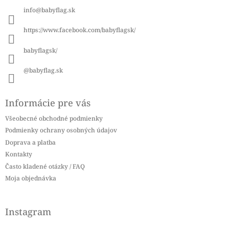
ä
info
@
babyflag.sk
t
i
https://www.facebook.com/babyflagsk/
e
babyflagsk/
@babyflag.sk
Informácie pre vás
Všeobecné obchodné podmienky
Podmienky ochrany osobných údajov
Doprava a platba
Kontakty
Často kladené otázky / FAQ
Moja objednávka
Instagram