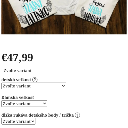
€47,99
Jednotková
Zvoľte variant
cena:
detská veľkosť
?
Dámska veľkosť
dĺžka rukáva detského body / trička
?