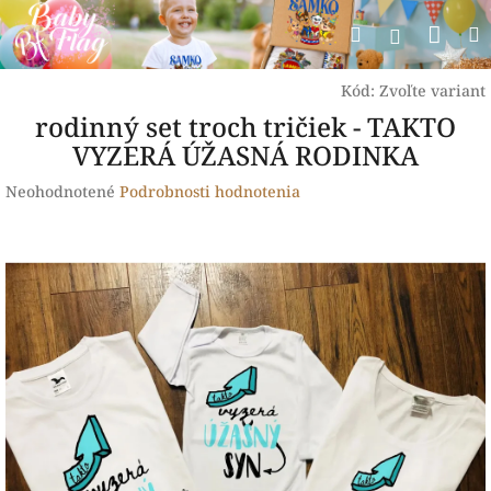
Prejsť
Nák
Hľadať
na
Prihlásen
obsah
koší
Kód:
Zvoľte variant
rodinný set troch tričiek - TAKTO
VYZERÁ ÚŽASNÁ RODINKA
Priemerné
Neohodnotené
Podrobnosti hodnotenia
hodnotenie
produktu
je
0,0
z
5
hviezdičiek.