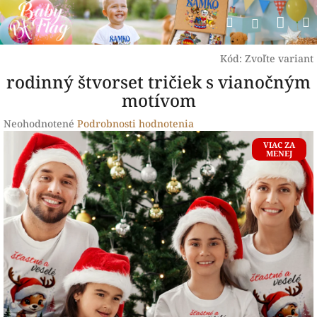
Prejsť
Nák
Hľadať
na
Prihlásen
obsah
koší
Kód:
Zvoľte variant
rodinný štvorset tričiek s vianočným
motívom
Priemerné
Neohodnotené
Podrobnosti hodnotenia
hodnotenie
VIAC ZA
produktu
MENEJ
je
0,0
z
5
hviezdičiek.