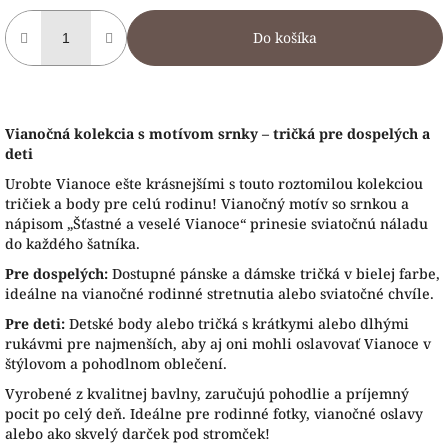
Do košíka
Vianočná kolekcia s motívom srnky – tričká pre dospelých a
deti
Urobte Vianoce ešte krásnejšími s touto roztomilou kolekciou
tričiek a body pre celú rodinu! Vianočný motív so srnkou a
nápisom „Šťastné a veselé Vianoce“ prinesie sviatočnú náladu
do každého šatníka.
Pre dospelých:
Dostupné pánske a dámske tričká v bielej farbe,
ideálne na vianočné rodinné stretnutia alebo sviatočné chvíle.
Pre deti:
Detské body alebo tričká s krátkymi alebo dlhými
rukávmi pre najmenších, aby aj oni mohli oslavovať Vianoce v
štýlovom a pohodlnom oblečení.
Vyrobené z kvalitnej bavlny, zaručujú pohodlie a príjemný
pocit po celý deň. Ideálne pre rodinné fotky, vianočné oslavy
alebo ako skvelý darček pod stromček!