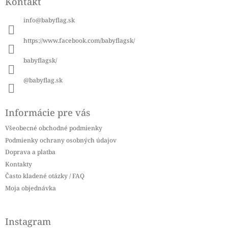
Kontakt
p
ä
info
@
babyflag.sk
t
i
https://www.facebook.com/babyflagsk/
e
babyflagsk/
@babyflag.sk
Informácie pre vás
Všeobecné obchodné podmienky
Podmienky ochrany osobných údajov
Doprava a platba
Kontakty
Často kladené otázky / FAQ
Moja objednávka
Instagram