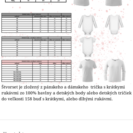
Štvorset je zložený z pánskeho a dámskeho trička s krátkymi
rukávmi zo 100% bavlny a detských body alebo detských tričiek
do veľkosti 158 buď s krátkymi, alebo dlhými rukávmi.
Z
á