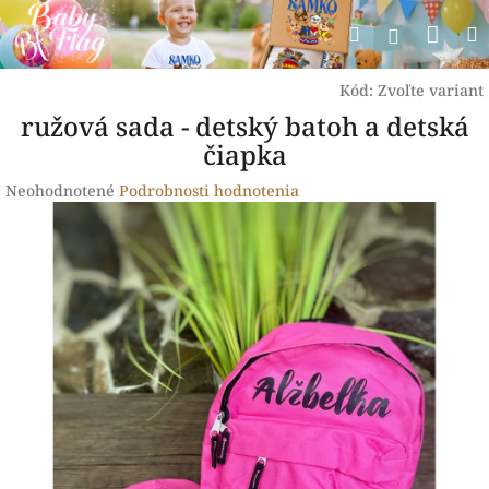
Prejsť
Nák
Hľadať
na
Prihlásen
obsah
koší
Kód:
Zvoľte variant
ružová sada - detský batoh a detská
čiapka
Priemerné
Neohodnotené
Podrobnosti hodnotenia
hodnotenie
produktu
je
0,0
z
5
hviezdičiek.