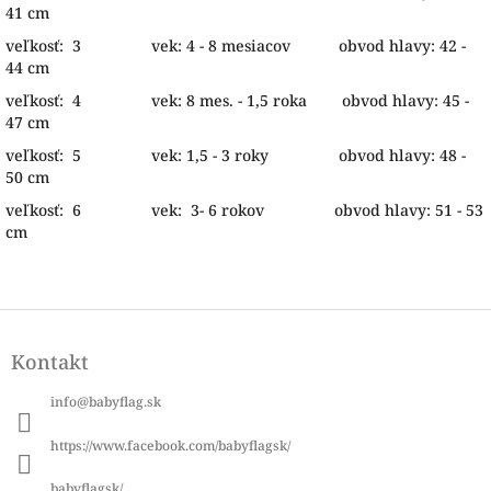
41 cm
veľkosť: 3 vek: 4 - 8 mesiacov obvod hlavy: 42 -
44 cm
veľkosť: 4 vek: 8 mes. - 1,5 roka obvod hlavy: 45 -
47 cm
veľkosť: 5 vek: 1,5 - 3 roky obvod hlavy: 48 -
50 cm
veľkosť: 6 vek: 3- 6 rokov obvod hlavy: 51 - 53
cm
Z
á
Kontakt
p
ä
info
@
babyflag.sk
t
i
https://www.facebook.com/babyflagsk/
e
babyflagsk/