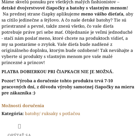
Máme skvelú ponuku pre všetkých malých fashionistov –
detské dvojvrstvové čiapočky a batohy s vlastným menom
!
Na prednej strane čiapky aplikujeme
meno vášho dieťaťa
, aby
sa cítilo jedinečne a štýlovo. A čo naše detské batohy? Tie sú
priestranné a pevné, takže znesú všetko, čo vaše dieťa
potrebuje práve pri sebe mať. Objednanie je veľmi jednoduché
- stačí nám poslať meno, ktoré chcete na produktoch vidieť, a
my sa postaráme o zvyšok. Vaše dieťa bude nadšené z
originálneho doplnku, ktorým bude ozdobené! Tak neváhajte a
vyberte si produkty s vlastným menom pre vaše malé
princezné a princov!
PLATBA DOBIERKOU PRI ČIAPKACH NIE JE MOŽNÁ.
Pozor! Výroba a doručenie tohto produktu trvá 7-10
pracovných dní, z dôvodu výroby samotnej čiapočky na mieru
pre zákazníka :)
Možnosti doručenia
Kategória
:
batohy/ ruksaky s potlačou
OPÝTAŤ SA