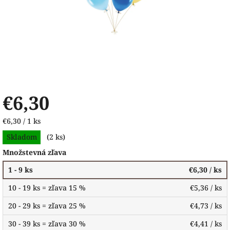
€6,30
Jednotková
€6,30 / 1 ks
cena:
Skladom
(2 ks)
Množstevná zľava
1 - 9 ks
€6,30
/ ks
10 - 19 ks = zľava 15 %
€5,36
/ ks
20 - 29 ks = zľava 25 %
€4,73
/ ks
30 - 39 ks = zľava 30 %
€4,41
/ ks