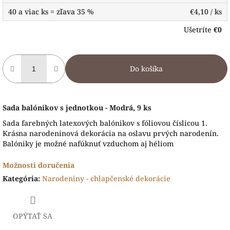
40 a viac ks = zľava 35 %
€4,10
/ ks
Ušetríte
€0
Do košíka
Sada balónikov s jednotkou - Modrá, 9 ks
Sada farebných latexových balónikov s fóliovou číslicou 1.
Krásna narodeninová dekorácia na oslavu prvých narodenín.
Balóniky je možné nafúknuť vzduchom aj héliom
Možnosti doručenia
Kategória
:
Narodeniny - chlapčenské dekorácie
OPÝTAŤ SA