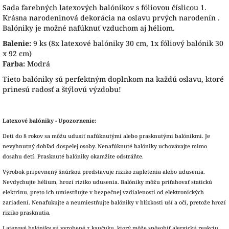
Sada farebných latexových balónikov s fóliovou číslicou 1.
Krásna narodeninová dekorácia na oslavu prvých narodenín .
Balóniky je možné nafúknuť vzduchom aj héliom.
Balenie:
9 ks (8x latexové balóniky 30 cm, 1x fóliový balónik 30
x 92 cm)
Farba:
Modrá
Tieto balóniky sú perfektným doplnkom na každú oslavu, ktoré
prinesú radosť a štýlovú výzdobu!
Latexové balóniky - Upozornenie:
Deti do 8 rokov sa môžu udusiť nafúknutými alebo prasknutými balónikmi. Je
nevyhnutný dohľad dospelej osoby. Nenafúknuté balóniky uchovávajte mimo
dosahu detí. Prasknuté balóniky okamžite odstráňte.
Výrobok pripevnený šnúrkou predstavuje riziko zapletenia alebo udusenia.
Nevdychujte hélium, hrozí riziko udusenia. Balóniky môžu priťahovať statickú
elektrinu, preto ich umiestňujte v bezpečnej vzdialenosti od elektronických
zariadení. Nenafukujte a neumiestňujte balóniky v blízkosti uší a očí, pretože hrozí
riziko prasknutia.
Latexové balóniky sú vyrobené z kaučuku, ktorý môže spôsobiť alergickú reakciu.