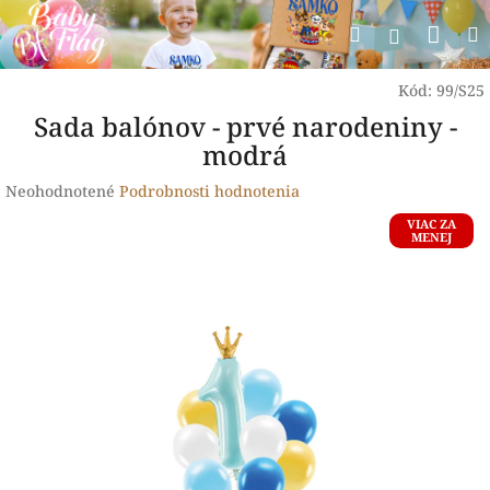
Prejsť
Nák
Hľadať
na
Prihlásen
obsah
koší
Kód:
99/S25
Sada balónov - prvé narodeniny -
modrá
Priemerné
Neohodnotené
Podrobnosti hodnotenia
hodnotenie
VIAC ZA
produktu
MENEJ
je
0,0
z
5
hviezdičiek.