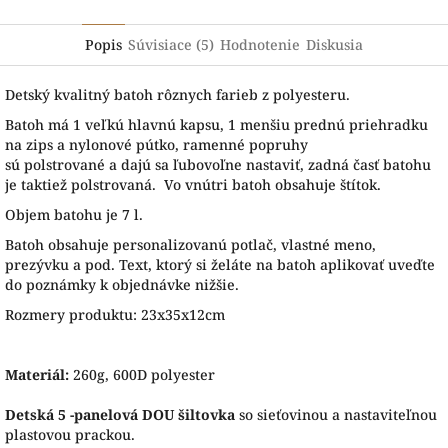
Popis
Súvisiace (5)
Hodnotenie
Diskusia
Detský kvalitný batoh rôznych farieb z polyesteru.
B
atoh má
1
veľkú hlavnú
kapsu
,
1 menšiu prednú priehradku
na zips
a
nylonové
pútko
,
ramenné
popruhy
sú
polstrované
a
dajú sa
ľubovoľne
nastaviť
,
zadná
časť
batohu
je
taktiež
polstrovaná. Vo vnútri batoh obsahuje štítok.
Objem batohu je 7 l.
Batoh obsahuje personalizovanú potlač, vlastné meno,
prezývku a pod. Text, ktorý si želáte na batoh aplikovať uveďte
do poznámky k objednávke nižšie.
Rozmery produktu: 23x35x12cm
Materiál:
260g, 600D polyester
Detská 5 -panelová DOU šiltovka
so sieťovinou a nastaviteľnou
plastovou prackou.