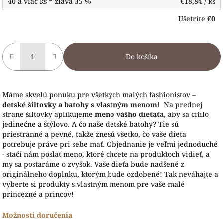
40 a viac ks = zľava 35 %
€18,84
/ ks
Ušetríte
€0
Do košíka
Máme skvelú ponuku pre všetkých malých fashionistov –
detské šiltovky a batohy s vlastným menom
! Na prednej
strane šiltovky aplikujeme
meno vášho dieťaťa
, aby sa cítilo
jedinečne a štýlovo. A čo naše detské batohy? Tie sú
priestranné a pevné, takže znesú všetko, čo vaše dieťa
potrebuje práve pri sebe mať. Objednanie je veľmi jednoduché
- stačí nám poslať meno, ktoré chcete na produktoch vidieť, a
my sa postaráme o zvyšok. Vaše dieťa bude nadšené z
originálneho doplnku, ktorým bude ozdobené! Tak neváhajte a
vyberte si produkty s vlastným menom pre vaše malé
princezné a princov!
Možnosti doručenia