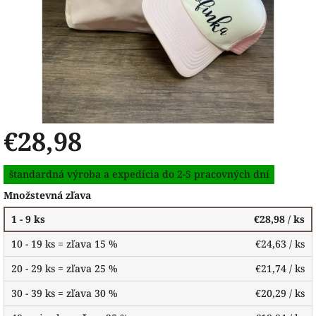
€28,98
Jednotková
štandardná výroba a expedícia do 2-5 pracovných dní
cena:
Množstevná zľava
1 - 9 ks
€28,98
/ ks
10 - 19 ks = zľava 15 %
€24,63
/ ks
20 - 29 ks = zľava 25 %
€21,74
/ ks
30 - 39 ks = zľava 30 %
€20,29
/ ks