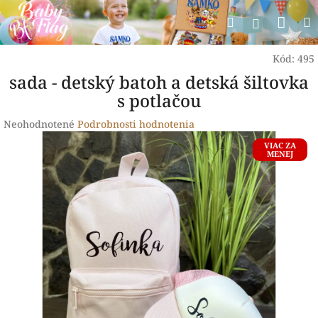
Prejsť
Nák
Hľadať
na
Prihlásen
obsah
koší
Kód:
495
sada - detský batoh a detská šiltovka
s potlačou
Priemerné
Neohodnotené
Podrobnosti hodnotenia
hodnotenie
VIAC ZA
produktu
MENEJ
je
0,0
z
5
hviezdičiek.