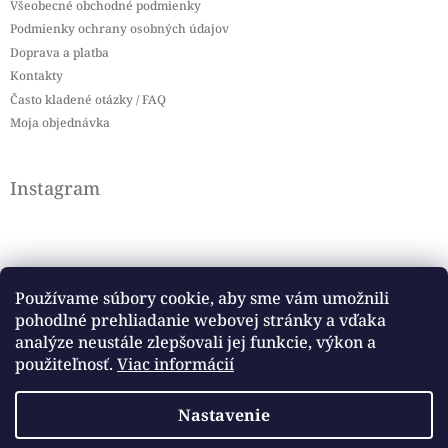
Všeobecné obchodné podmienky
Podmienky ochrany osobných údajov
Doprava a platba
Kontakty
Často kladené otázky / FAQ
Moja objednávka
Instagram
Používame súbory cookie, aby sme vám umožnili
pohodlné prehliadanie webovej stránky a vďaka
Sledovať na Instagrame
analýze neustále zlepšovali jej funkcie, výkon a
použiteľnosť.
Viac informácií
Facebook
Nastavenie