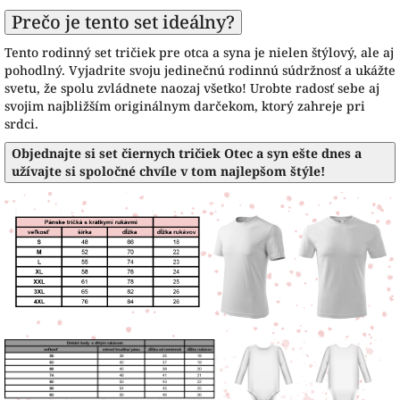
Prečo je tento set ideálny?
Tento rodinný set tričiek pre otca a syna je nielen štýlový, ale aj
pohodlný. Vyjadrite svoju jedinečnú rodinnú súdržnosť a ukážte
svetu, že spolu zvládnete naozaj všetko! Urobte radosť sebe aj
svojim najbližším originálnym darčekom, ktorý zahreje pri
srdci.
Objednajte si set čiernych tričiek Otec a syn ešte dnes a
užívajte si spoločné chvíle v tom najlepšom štýle!