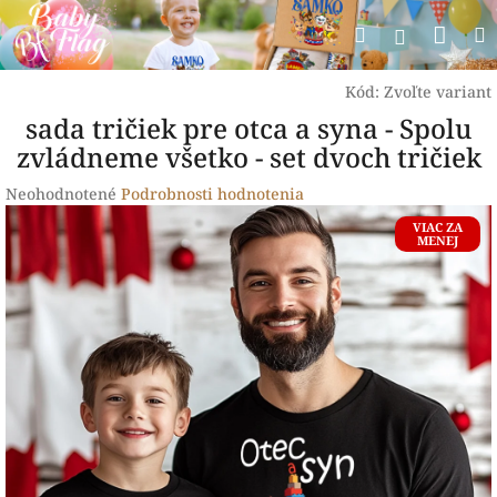
Prejsť
Nák
Hľadať
na
Prihlásen
obsah
koší
Kód:
Zvoľte variant
sada tričiek pre otca a syna - Spolu
zvládneme všetko - set dvoch tričiek
Priemerné
Neohodnotené
Podrobnosti hodnotenia
hodnotenie
VIAC ZA
produktu
MENEJ
je
0,0
z
5
hviezdičiek.