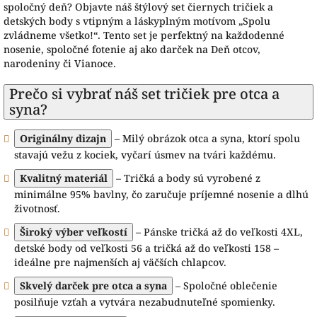
spoločný deň? Objavte náš štýlový set čiernych tričiek a
detských body s vtipným a láskyplným motívom „Spolu
zvládneme všetko!“. Tento set je perfektný na každodenné
nosenie, spoločné fotenie aj ako darček na Deň otcov,
narodeniny či Vianoce.
Prečo si vybrať náš set tričiek pre otca a
syna?
Originálny dizajn
– Milý obrázok otca a syna, ktorí spolu
stavajú vežu z kociek, vyčarí úsmev na tvári každému.
Kvalitný materiál
– Tričká a body sú vyrobené z
minimálne 95% bavlny, čo zaručuje príjemné nosenie a dlhú
životnosť.
Široký výber veľkostí
– Pánske tričká až do veľkosti 4XL,
detské body od veľkosti 56 a tričká až do veľkosti 158 –
ideálne pre najmenších aj väčších chlapcov.
Skvelý darček pre otca a syna
– Spoločné oblečenie
posilňuje vzťah a vytvára nezabudnuteľné spomienky.