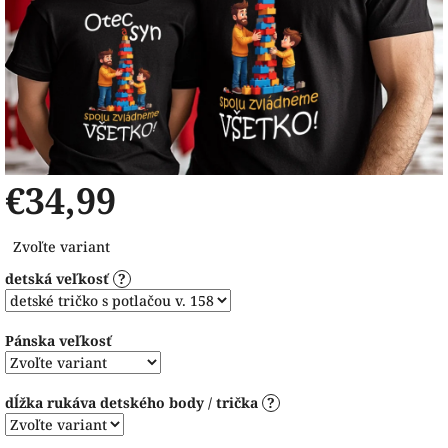
€34,99
Jednotková
Zvoľte variant
cena:
detská veľkosť
?
Pánska veľkosť
dĺžka rukáva detského body / trička
?