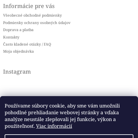
Informácie pre vás
Všeobecné obchodné podmienky
Podmienky ochrany osobných údajov
Doprava a platba
Kontakty
Často kladené otázky / FAQ
Moja objednávka
Instagram
Používame súbory cookie, aby sme vám umožnili
pohodlné prehliadanie webovej stránky a vďaka
Sledovať na Instagrame
analýze neustále zlepšovali jej funkcie, výkon a
použiteľnosť.
Viac informácií
Facebook