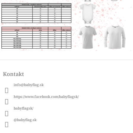
Z
á
Kontakt
p
ä
info
@
babyflag.sk
t
i
https://www.facebook.com/babyflagsk/
e
babyflagsk/
@babyflag.sk