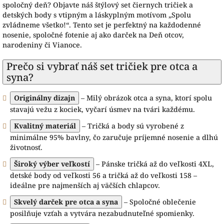
spoločný deň? Objavte náš štýlový set čiernych tričiek a
detských body s vtipným a láskyplným motívom „Spolu
zvládneme všetko!“. Tento set je perfektný na každodenné
nosenie, spoločné fotenie aj ako darček na Deň otcov,
narodeniny či Vianoce.
Prečo si vybrať náš set tričiek pre otca a
syna?
Originálny dizajn
– Milý obrázok otca a syna, ktorí spolu
stavajú vežu z kociek, vyčarí úsmev na tvári každému.
Kvalitný materiál
– Tričká a body sú vyrobené z
minimálne 95% bavlny, čo zaručuje príjemné nosenie a dlhú
životnosť.
Široký výber veľkostí
– Pánske tričká až do veľkosti 4XL,
detské body od veľkosti 56 a tričká až do veľkosti 158 –
ideálne pre najmenších aj väčších chlapcov.
Skvelý darček pre otca a syna
– Spoločné oblečenie
posilňuje vzťah a vytvára nezabudnuteľné spomienky.