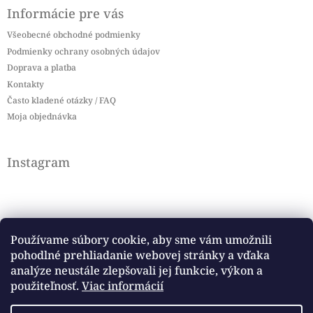
Informácie pre vás
Všeobecné obchodné podmienky
Podmienky ochrany osobných údajov
Doprava a platba
Kontakty
Často kladené otázky / FAQ
Moja objednávka
Instagram
Používame súbory cookie, aby sme vám umožnili
pohodlné prehliadanie webovej stránky a vďaka
Sledovať na Instagrame
analýze neustále zlepšovali jej funkcie, výkon a
použiteľnosť.
Viac informácií
Facebook