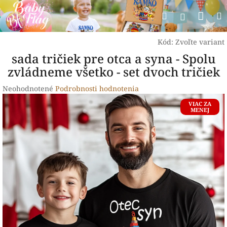
Prejsť
Nák
Hľadať
na
Prihlásen
obsah
koší
Kód:
Zvoľte variant
sada tričiek pre otca a syna - Spolu
zvládneme všetko - set dvoch tričiek
Priemerné
Neohodnotené
Podrobnosti hodnotenia
hodnotenie
VIAC ZA
produktu
MENEJ
je
0,0
z
5
hviezdičiek.