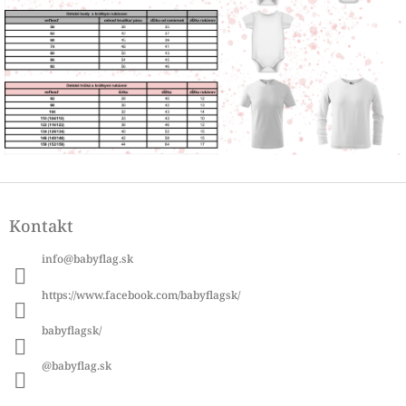
Z
á
Kontakt
p
ä
info
@
babyflag.sk
t
i
https://www.facebook.com/babyflagsk/
e
babyflagsk/
@babyflag.sk