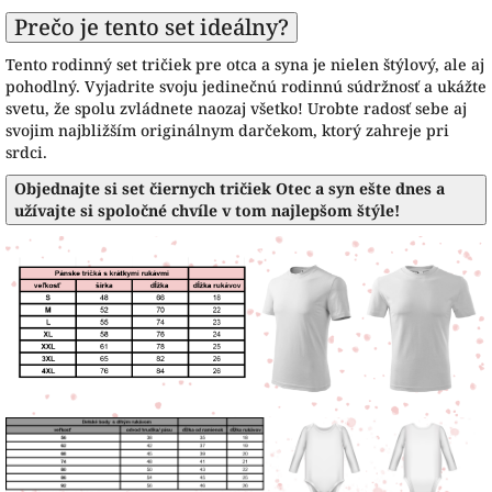
Prečo je tento set ideálny?
Tento rodinný set tričiek pre otca a syna je nielen štýlový, ale aj
pohodlný. Vyjadrite svoju jedinečnú rodinnú súdržnosť a ukážte
svetu, že spolu zvládnete naozaj všetko! Urobte radosť sebe aj
svojim najbližším originálnym darčekom, ktorý zahreje pri
srdci.
Objednajte si set čiernych tričiek Otec a syn ešte dnes a
užívajte si spoločné chvíle v tom najlepšom štýle!