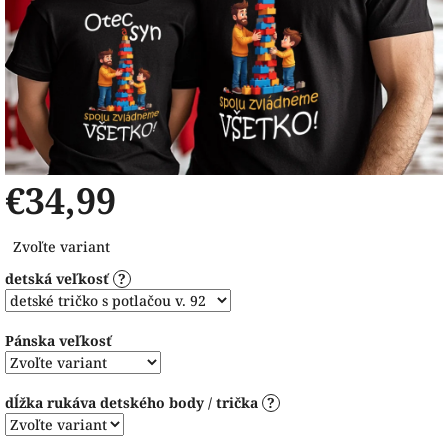
€34,99
Jednotková
Zvoľte variant
cena:
detská veľkosť
?
Pánska veľkosť
dĺžka rukáva detského body / trička
?