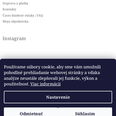
Doprava a platba
Kontakty
Často kladené otázky / FAQ
Moja objednávka
Instagram
Používame súbory cookie, aby sme vám umožnili
pohodlné prehliadanie webovej stránky a vďaka
Sledovať na Instagrame
analýze neustále zlepšovali jej funkcie, výkon a
použiteľnosť.
Viac informácií
Facebook
Nastavenie
Copyright 2026
Baby flag
. Všetky práva vyhradené.
Odmietnuť
Súhlasím
Vytvoril Shoptet