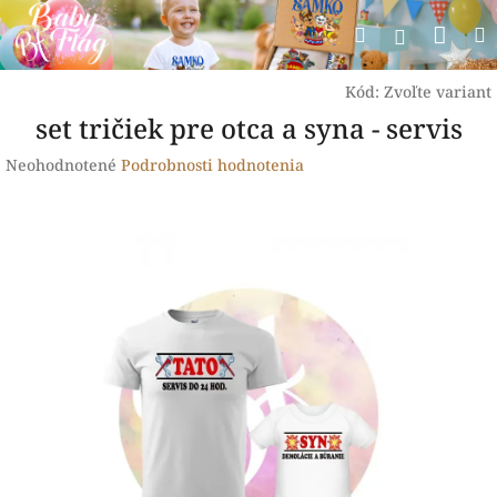
Prejsť
Nák
Hľadať
na
Prihlásen
obsah
koší
Kód:
Zvoľte variant
set tričiek pre otca a syna - servis
Priemerné
Neohodnotené
Podrobnosti hodnotenia
hodnotenie
produktu
je
0,0
z
5
hviezdičiek.