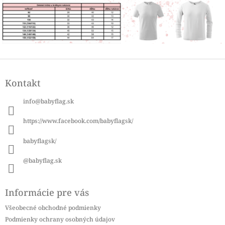
Z
á
Kontakt
p
ä
info
@
babyflag.sk
t
i
https://www.facebook.com/babyflagsk/
e
babyflagsk/
@babyflag.sk
Informácie pre vás
Všeobecné obchodné podmienky
Podmienky ochrany osobných údajov