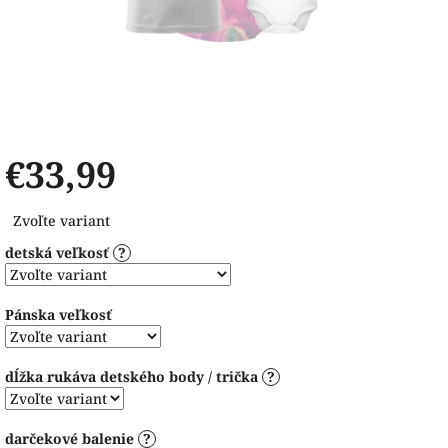
€33,99
Jednotková
Zvoľte variant
cena:
detská veľkosť
?
Pánska veľkosť
dĺžka rukáva detského body / trička
?
darčekové balenie
?