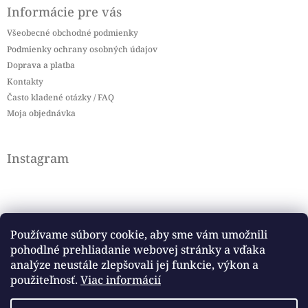
Informácie pre vás
Všeobecné obchodné podmienky
Podmienky ochrany osobných údajov
Doprava a platba
Kontakty
Často kladené otázky / FAQ
Moja objednávka
Instagram
Používame súbory cookie, aby sme vám umožnili
pohodlné prehliadanie webovej stránky a vďaka
Sledovať na Instagrame
analýze neustále zlepšovali jej funkcie, výkon a
použiteľnosť.
Viac informácií
Facebook