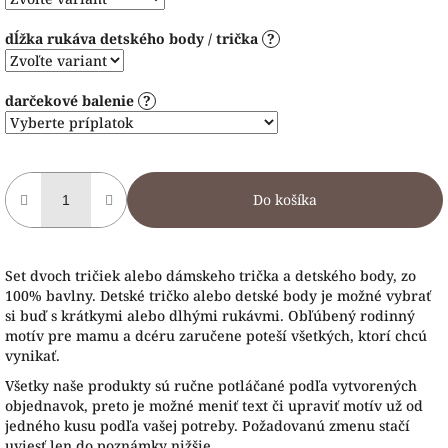
dĺžka rukáva detského body / trička
?
darčekové balenie
?
Do košíka
Set dvoch tričiek alebo dámskeho trička a detského body, zo
100% bavlny. Detské tričko alebo detské body je možné vybrať
si buď s krátkymi alebo dlhými rukávmi. Obľúbený rodinný
motív pre mamu a dcéru zaručene poteší všetkých, ktorí chcú
vynikať.
Všetky naše produkty sú ručne potláčané podľa vytvorených
objednavok, preto je možné meniť text či upraviť motív už od
jedného kusu podľa vašej potreby. Požadovanú zmenu stačí
uviesť len do poznámky nižšie.