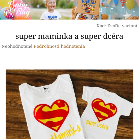
Prejsť
Nák
Hľadať
na
Prihlásen
obsah
koší
Kód:
Zvoľte variant
super maminka a super dcéra
Priemerné
Neohodnotené
Podrobnosti hodnotenia
hodnotenie
produktu
je
0,0
z
5
hviezdičiek.