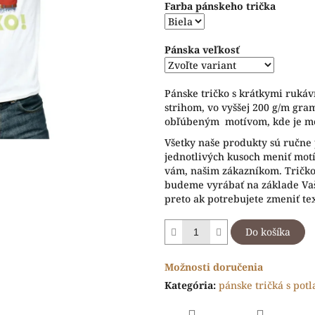
Farba pánskeho trička
5
hviezdičiek.
Pánska veľkosť
Pánske tričko s krátkymi ruká
strihom, vo vyššej 200 g/m gram
obľúbeným motívom, kde je mo
Všetky naše produkty sú ručne 
jednotlivých kusoch meniť motív
vám, našim zákazníkom. Tričko 
budeme vyrábať na základe Vaš
preto ak potrebujete zmeniť te
Do košíka
Možnosti doručenia
Kategória
:
pánske tričká s pot