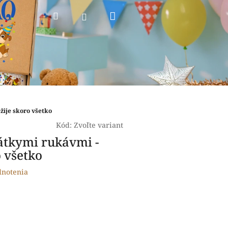
Nákupný
Hľadať
Prihlásenie
košík
žije skoro všetko
Kód:
Zvoľte variant
rátkymi rukávmi -
o všetko
dnotenia