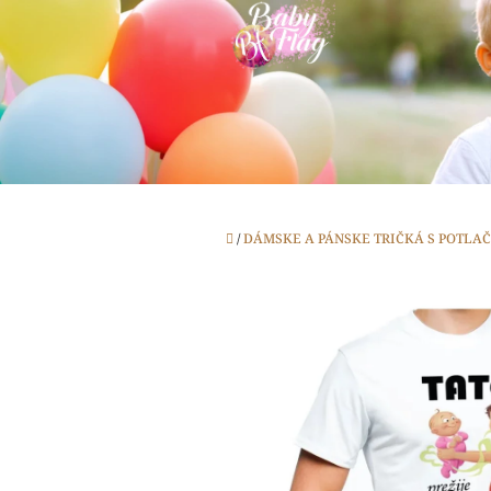
Prejsť
na
obsah
Domov
/
DÁMSKE A PÁNSKE TRIČKÁ S POTLA