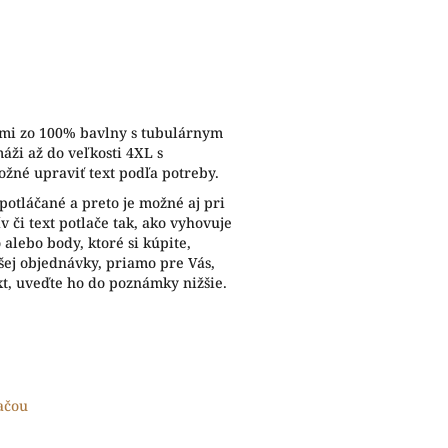
vmi zo 100% bavlny s tubulárnym
áži až do veľkosti 4XL s
žné upraviť text podľa potreby.
potláčané a preto je možné aj pri
 či text potlače tak, ako vyhovuje
alebo body, ktoré si kúpite,
ej objednávky, priamo pre Vás,
xt, uveďte ho do poznámky nižšie.
lačou