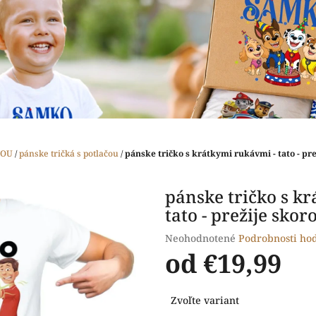
ČOU
/
pánske tričká s potlačou
/
pánske tričko s krátkymi rukávmi - tato - pre
pánske tričko s k
tato - prežije skor
Priemerné
Neohodnotené
Podrobnosti ho
hodnotenie
od
€19,99
produktu
je
Jednotková
0,0
Zvoľte variant
cena:
z