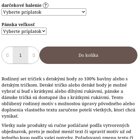
darčekové balenie
?
Pánska veľkosť
Do košíka
Rodinný set tričiek s detskými body zo 100% bavlny alebo s
detským tričkom. Detské tričko alebo detské body je možné
vybrať si buď s krátkymi alebo dlhými rukávmi, pánske a
dámske tričká sú dostupné iba s krátkymi rukávmi. Tento
obľúbený rodinný motív s možnosťou úpravy pôvodného alebo
doplnenia vlastného textu zaručene poteší všetkých, ktorí chcú
vynikať.
Všetky naše produkty sú ručne potláčané podľa vytvorených
objednavok, preto je možné meniť text či upraviť motív už od
jedného kusu podľa vašej potreby. Požadovanú zmenu textu či