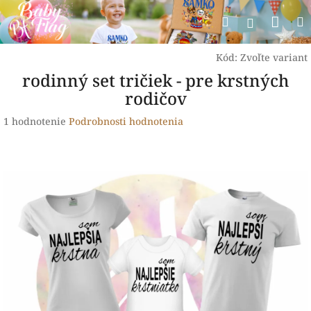
Prejsť
Nák
Hľadať
na
Prihlásen
obsah
koší
Kód:
Zvoľte variant
rodinný set tričiek - pre krstných
rodičov
Priemerné
1 hodnotenie
Podrobnosti hodnotenia
hodnotenie
produktu
je
5,0
z
5
hviezdičiek.