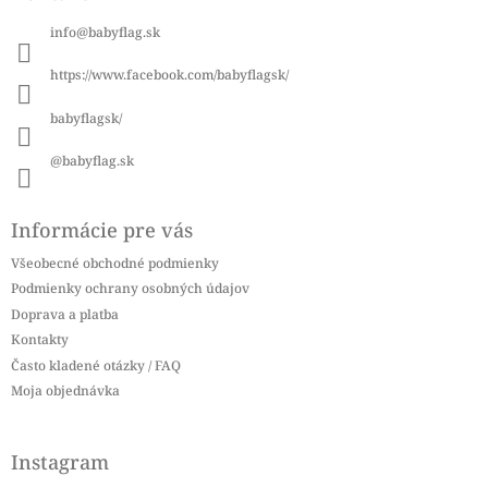
ä
info
@
babyflag.sk
t
i
https://www.facebook.com/babyflagsk/
e
babyflagsk/
@babyflag.sk
Informácie pre vás
Všeobecné obchodné podmienky
Podmienky ochrany osobných údajov
Doprava a platba
Kontakty
Často kladené otázky / FAQ
Moja objednávka
Instagram