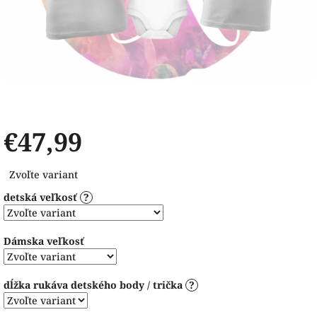
€47,99
Jednotková
Zvoľte variant
cena:
detská veľkosť
?
Dámska veľkosť
dĺžka rukáva detského body / trička
?